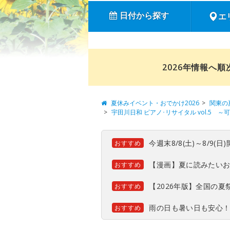
日付から探す
エ
2026年情報へ
夏休みイベント・おでかけ2026
関東の
宇田川日和 ピアノ･リサイタル vol.5 
今週末8/8(土)～8/9
おすすめ
【漫画】夏に読みたい
おすすめ
【2026年版】全国の
おすすめ
雨の日も暑い日も安心
おすすめ