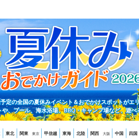
開催予定の全国の夏休みイベント＆おでかけスポットがエ
トや、プール、海水浴場、BBQ・キャンプ場など、遊べ
道
東北
関東
甲信越
東海
北陸
関西
中国
四国
東京
大阪