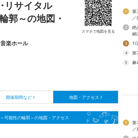
ノ･リサイタル
第
1
性の輪郭～の地図・
／
絶
2
スマホで地図を見る
納
 音楽ホール
T
3
第
4
麻
5
開催期間など
地図・アクセス
.5 ～可能性の輪郭～の地図・アクセス
第
1
／