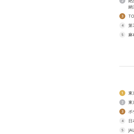
絶
2
納
T
3
第
4
麻
5
東
1
東
2
ポ
3
日
4
J
5