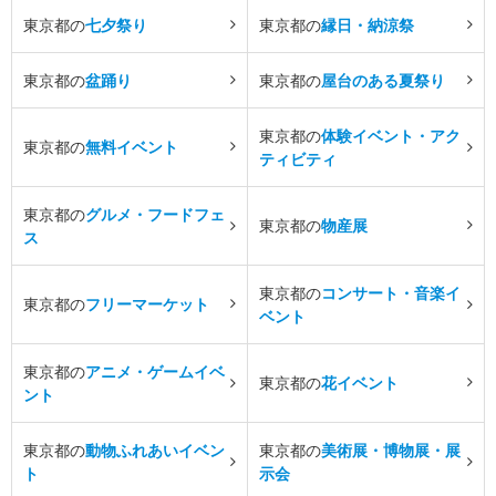
東京都の
七夕祭り
東京都の
縁日・納涼祭
東京都の
盆踊り
東京都の
屋台のある夏祭り
東京都の
体験イベント・アク
東京都の
無料イベント
ティビティ
東京都の
グルメ・フードフェ
東京都の
物産展
ス
東京都の
コンサート・音楽イ
東京都の
フリーマーケット
ベント
東京都の
アニメ・ゲームイベ
東京都の
花イベント
ント
東京都の
動物ふれあいイベン
東京都の
美術展・博物展・展
ト
示会