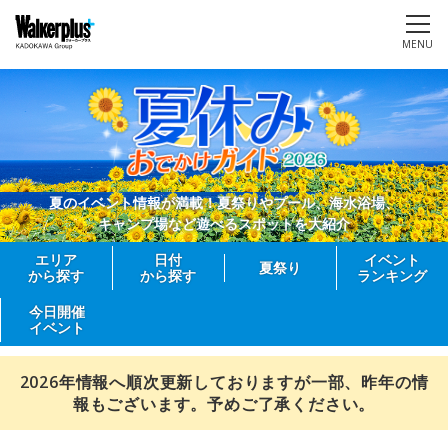
MENU
夏のイベント情報が満載！夏祭りやプール、海水浴場、
キャンプ場など遊べるスポットを大紹介
エリア
日付
イベント
夏祭り
から探す
から探す
ランキング
今日開催
イベント
2026年情報へ順次更新しておりますが一部、昨年の情
報もございます。予めご了承ください。