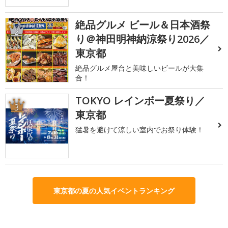
絶品グルメ ビール＆日本酒祭
2
り＠神田明神納涼祭り2026／
東京都
絶品グルメ屋台と美味しいビールが大集
合！
TOKYO レインボー夏祭り／
3
東京都
猛暑を避けて涼しい室内でお祭り体験！
東京都の夏の人気イベントランキング