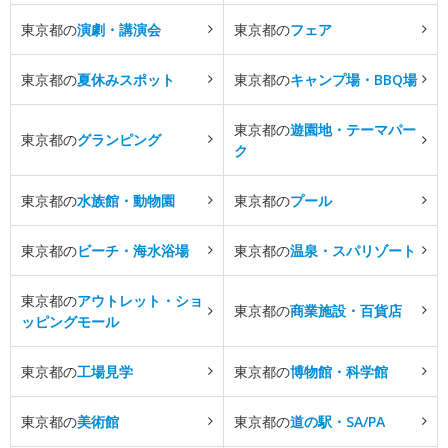
東京都の
演劇・講演会
東京都の
フェア
東京都の
夏休みスポット
東京都の
キャンプ場・BBQ場
東京都の
遊園地・テーマパー
東京都の
グランピング
ク
東京都の
水族館・動物園
東京都の
プール
東京都の
ビーチ・海水浴場
東京都の
温泉・スパリゾート
東京都の
アウトレット・ショ
東京都の
商業施設・百貨店
ッピングモール
東京都の
工場見学
東京都の
博物館・科学館
東京都の
美術館
東京都の
道の駅・SA/PA