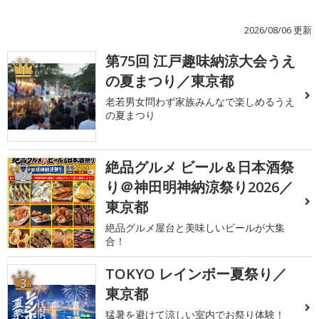
2026/08/06 更新
第75回 江戸趣味納涼大会うえ
1
の夏まつり／東京都
老若男女問わず家族みんなで楽しめるうえ
の夏まつり
絶品グルメ ビール＆日本酒祭
2
り＠神田明神納涼祭り2026／
東京都
絶品グルメ屋台と美味しいビールが大集
合！
TOKYO レインボー夏祭り／
3
東京都
猛暑を避けて涼しい室内でお祭り体験！