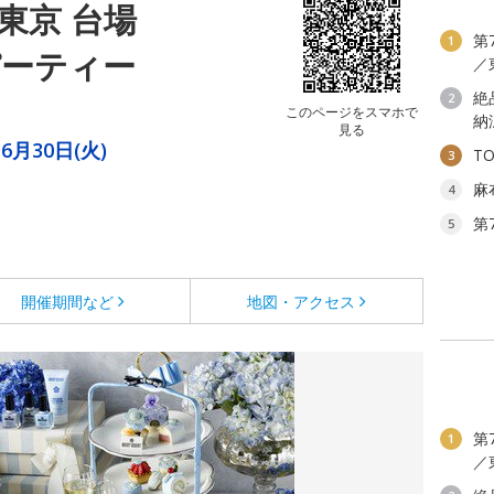
東京 台場
第
1
パーティー
／
絶
2
このページをスマホで
納
見る
6月30日(火)
T
3
麻
4
第
5
開催期間など
地図・アクセス
第
1
／