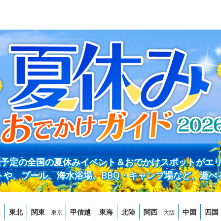
開催予定の全国の夏休みイベント＆おでかけスポットがエ
トや、プール、海水浴場、BBQ・キャンプ場など、遊べ
道
東北
関東
甲信越
東海
北陸
関西
中国
四国
東京
大阪