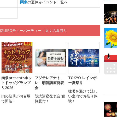
関東
の夏休みイベント一覧へ
IZUIROティーパーティー」近くの夏祭り
肉祭presentsホッ
フジテレアナト
TOKYO レインボ
トドッググランプ
レ 朗読講座発表
ー夏祭り
リ2026
会
猛暑を避けて涼し
肉の祭典がお台場
朗読講座発表会 観
い室内でお祭り体
で開催！
覧受付！
験！