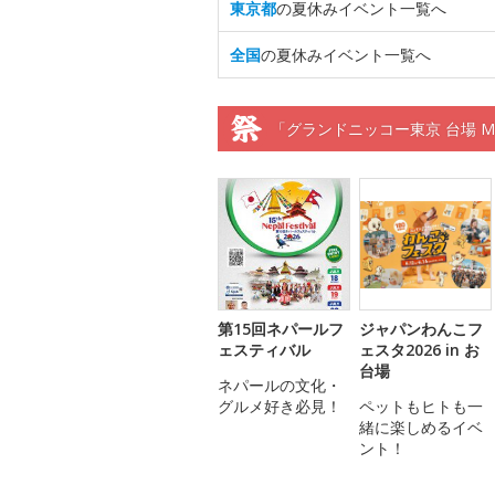
東京都
の夏休みイベント一覧へ
全国
の夏休みイベント一覧へ
「グランドニッコー東京 台場 M
第15回ネパールフ
ジャパンわんこフ
ェスティバル
ェスタ2026 in お
台場
ネパールの文化・
グルメ好き必見！
ペットもヒトも一
緒に楽しめるイベ
ント！