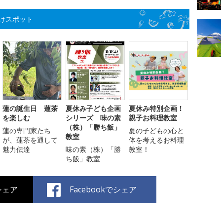
けスポット
蓮の誕生日 蓮茶
夏休み子ども企画
夏休み特別企画！
を楽しむ
シリーズ 味の素
親子お料理教室
（株）「勝ち飯」
蓮の専門家たち
夏の子どもの心と
教室
が、蓮茶を通して
体を考えるお料理
魅力伝達
味の素（株）「勝
教室！
ち飯」教室
でシェア
Facebookでシェア