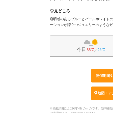
見どころ
透明感のあるブルーとパールホワイト
ーションが際立つジュエリーのような
今日
33℃
／
26℃
開催期間
地図・ア
※掲載情報は2026年4月のものです。随時
ご確認のうえ、おでかけください。