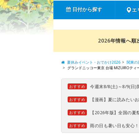
日付から探す
エ
2026年情報へ
夏休みイベント・おでかけ2026
関東の
グランドニッコー東京 台場 MIZUIROテ
今週末8/8(土)～8/9
おすすめ
【漫画】夏に読みたい
おすすめ
【2026年版】全国の
おすすめ
雨の日も暑い日も安心
おすすめ