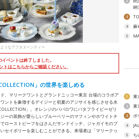
絶
2
納
T
3
麻
4
M
5
のようなアフタヌーンティー
のイベントは終了しました。
ントはこちらからご確認ください。
COLLECTION」の世界を楽しめる
ド、マリークワントとグランドニッコー東京 台場のコラボア
東
1
クワントを象徴するデイジーと初夏のアジサイを感じさせる水
東
2
 COLLECTION」。オレンジのババロワにバタフライピーゼリ
ポ
イジーの装飾が愛らしいブルーベリーのマフィンやホワイトチ
3
ンでローストビーフをはさんだサンドイッチ、ジャガイモのブ
J
4
いいセイボリーを楽しむことができる。来場者は「マリークヮ
ち
5