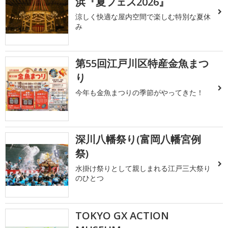
浜『夏フェス2026』
涼しく快適な屋内空間で楽しむ特別な夏休
み
第55回江戸川区特産金魚まつ
り
今年も金魚まつりの季節がやってきた！
深川八幡祭り(富岡八幡宮例
祭)
水掛け祭りとして親しまれる江戸三大祭り
のひとつ
TOKYO GX ACTION