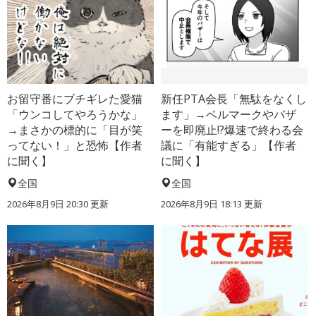
お留守番にブチギレた愛猫
新任PTA会長「無駄をなくし
「ウンコしてやろうかな」
ます」→ベルマークやバザ
→まさかの標的に「目が笑
ーを即廃止!?爆速で終わる会
ってない！」と恐怖【作者
議に「有能すぎる」【作者
に聞く】
に聞く】
全国
全国
2026年8月9日 20:30
更新
2026年8月9日 18:13
更新