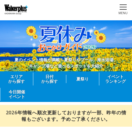
MENU
夏のイベント情報が満載！夏祭りやプール、海水浴場、
キャンプ場など遊べるスポットを大紹介
エリア
日付
イベント
夏祭り
から探す
から探す
ランキング
今日開催
イベント
2026年情報へ順次更新しておりますが一部、昨年の情
報もございます。予めご了承ください。