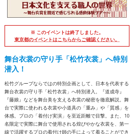
※ このイベントは終了しました。
東京都のイベントはこちらからご確認ください。
舞台衣裳の守り手「松竹衣裳」へ特別
潜入！
松竹グループならではの特別企画として、日本を代表する
舞台衣裳の守り手「松竹衣裳」へ特別潜入。『道成寺』
『藤娘』などを舞台美を支える衣裳の秘密を徹底解説。舞
台で実際に使われる衣裳や小道具の「重み」や「質感」を
体感。プロの「着付け実演」を至近距離で目撃。また、10
名限定で実際に舞台で使用される煌びやかな衣裳を、第一
線で活躍するプロの着付け師の手によって着ることができ