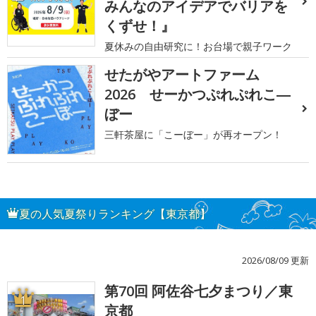
みんなのアイデアでバリアを
くずせ！』
夏休みの自由研究に！お台場で親子ワーク
せたがやアートファーム
2026 せーかつぷれぷれこ―
ぼー
三軒茶屋に「こーぼー」が再オープン！
夏の人気夏祭りランキング【東京都】
2026/08/09 更新
第70回 阿佐谷七夕まつり／東
1
京都