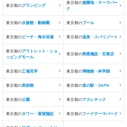
東京都の
遊園地・テーマパー
東京都の
グランピング
ク
東京都の
水族館・動物園
東京都の
プール
東京都の
ビーチ・海水浴場
東京都の
温泉・スパリゾート
東京都の
アウトレット・ショ
東京都の
商業施設・百貨店
ッピングモール
東京都の
工場見学
東京都の
博物館・科学館
東京都の
美術館
東京都の
道の駅・SA/PA
東京都の
公園
東京都の
アスレチック
東京都の
タワー・展望施設
東京都の
フードテーマパーク