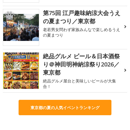
第75回 江戸趣味納涼大会うえ
2
の夏まつり／東京都
老若男女問わず家族みんなで楽しめるうえ
の夏まつり
絶品グルメ ビール＆日本酒祭
3
り＠神田明神納涼祭り2026／
東京都
絶品グルメ屋台と美味しいビールが大集
合！
東京都の夏の人気イベントランキング