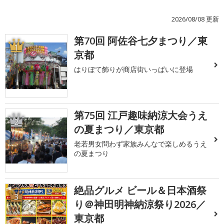
2026/08/08 更新
第70回 阿佐谷七夕まつり／東
1
京都
はりぼて飾りが商店街いっぱいに登場
第75回 江戸趣味納涼大会うえ
2
の夏まつり／東京都
老若男女問わず家族みんなで楽しめるうえ
の夏まつり
絶品グルメ ビール＆日本酒祭
3
り＠神田明神納涼祭り2026／
東京都