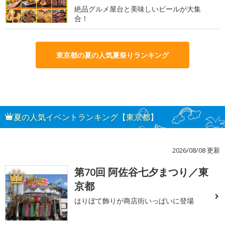
絶品グルメ屋台と美味しいビールが大集
合！
東京都の夏の人気夏祭りランキング
夏の人気イベントランキング【東京都】
2026/08/08 更新
第70回 阿佐谷七夕まつり／東
1
京都
はりぼて飾りが商店街いっぱいに登場