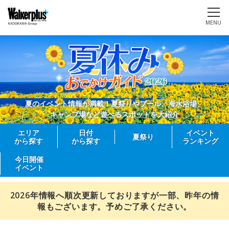
MENU
夏のイベント情報が満載！夏祭りやプール、海水浴場、
キャンプ場など遊べるスポットを大紹介
エリア
日付
イベント
夏祭り
から探す
から探す
ランキング
今日開催
イベント
2026年情報へ順次更新しておりますが一部、昨年の情
報もございます。予めご了承ください。