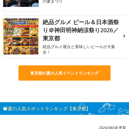
の夏まつり
絶品グルメ ビール＆日本酒祭
3
り＠神田明神納涼祭り2026／
東京都
絶品グルメ屋台と美味しいビールが大集
合！
東京都の夏の人気イベントランキング
夏の人気スポットランキング【東京都】
2026/08/08 更新