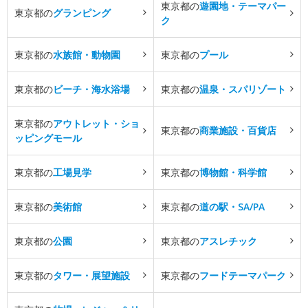
東京都の
遊園地・テーマパー
東京都の
グランピング
ク
東京都の
水族館・動物園
東京都の
プール
東京都の
ビーチ・海水浴場
東京都の
温泉・スパリゾート
東京都の
アウトレット・ショ
東京都の
商業施設・百貨店
ッピングモール
東京都の
工場見学
東京都の
博物館・科学館
東京都の
美術館
東京都の
道の駅・SA/PA
東京都の
公園
東京都の
アスレチック
東京都の
タワー・展望施設
東京都の
フードテーマパーク