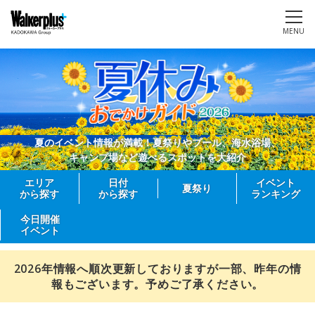
MENU
夏のイベント情報が満載！夏祭りやプール、海水浴場、
キャンプ場など遊べるスポットを大紹介
エリア
日付
イベント
夏祭り
から探す
から探す
ランキング
今日開催
イベント
2026年情報へ順次更新しておりますが一部、昨年の情
報もございます。予めご了承ください。