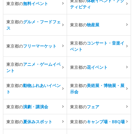
東京都の
体験イベント・アク
東京都の
無料イベント
ティビティ
東京都の
グルメ・フードフェ
東京都の
物産展
ス
東京都の
コンサート・音楽イ
東京都の
フリーマーケット
ベント
東京都の
アニメ・ゲームイベ
東京都の
花イベント
ント
東京都の
動物ふれあいイベン
東京都の
美術展・博物展・展
ト
示会
東京都の
演劇・講演会
東京都の
フェア
東京都の
夏休みスポット
東京都の
キャンプ場・BBQ場