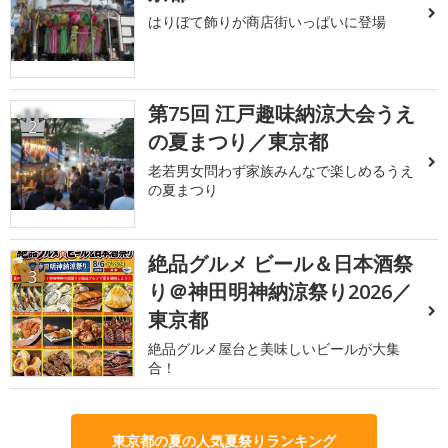
はりぼて飾りが商店街いっぱいに登場
第75回 江戸趣味納涼大会うえ
2
の夏まつり／東京都
老若男女問わず家族みんなで楽しめるうえ
の夏まつり
絶品グルメ ビール＆日本酒祭
3
り＠神田明神納涼祭り2026／
東京都
絶品グルメ屋台と美味しいビールが大集
合！
東京都の夏の人気夏祭りランキング