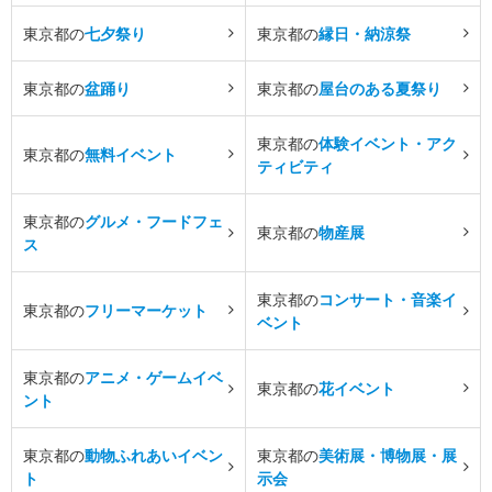
東京都の
七夕祭り
東京都の
縁日・納涼祭
東京都の
盆踊り
東京都の
屋台のある夏祭り
東京都の
体験イベント・アク
東京都の
無料イベント
ティビティ
東京都の
グルメ・フードフェ
東京都の
物産展
ス
東京都の
コンサート・音楽イ
東京都の
フリーマーケット
ベント
東京都の
アニメ・ゲームイベ
東京都の
花イベント
ント
東京都の
動物ふれあいイベン
東京都の
美術展・博物展・展
ト
示会