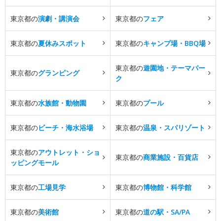
東京都の
演劇・講演会
東京都の
フェア
東京都の
夏休みスポット
東京都の
キャンプ場・BBQ場
東京都の
遊園地・テーマパー
東京都の
グランピング
ク
東京都の
水族館・動物園
東京都の
プール
東京都の
ビーチ・海水浴場
東京都の
温泉・スパリゾート
東京都の
アウトレット・ショ
東京都の
商業施設・百貨店
ッピングモール
東京都の
工場見学
東京都の
博物館・科学館
東京都の
美術館
東京都の
道の駅・SA/PA