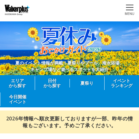
MENU
夏のイベント情報が満載！夏祭りやプール、海水浴場、
キャンプ場など遊べるスポットを大紹介
エリア
日付
イベント
夏祭り
から探す
から探す
ランキング
今日開催
イベント
2026年情報へ順次更新しておりますが一部、昨年の情
報もございます。予めご了承ください。