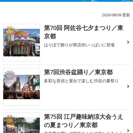
2026/08/09 更新
第70回 阿佐谷七夕まつり／東
1
京都
はりぼて飾りが商店街いっぱいに登場
第7回渋谷盆踊り／東京都
2
多彩な音頭と屋台で楽しむ渋谷の夏祭り
第75回 江戸趣味納涼大会うえ
3
の夏まつり／東京都