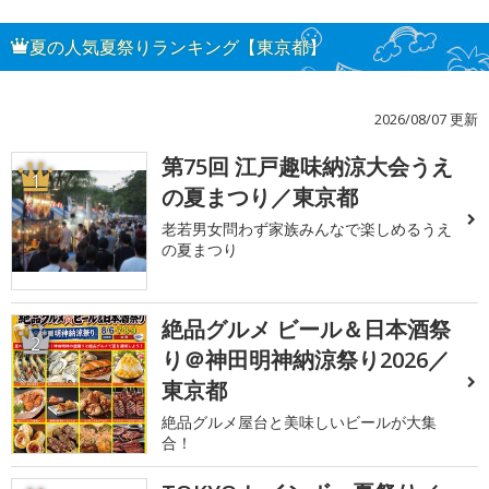
夏の人気夏祭りランキング【東京都】
2026/08/07 更新
第75回 江戸趣味納涼大会うえ
1
の夏まつり／東京都
老若男女問わず家族みんなで楽しめるうえ
の夏まつり
絶品グルメ ビール＆日本酒祭
2
り＠神田明神納涼祭り2026／
東京都
絶品グルメ屋台と美味しいビールが大集
合！