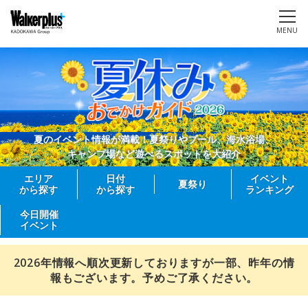
MENU
夏のイベント情報が満載！夏祭りやプール、海水浴場、
キャンプ場など遊べるスポットを大紹介
エリア
日付
イベント
夏祭り
から探す
から探す
ランキング
今日開催
イベント
2026年情報へ順次更新しておりますが一部、昨年の情
報もございます。予めご了承ください。