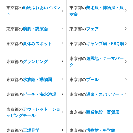
東京都の
動物ふれあいイベン
東京都の
美術展・博物展・展
ト
示会
東京都の
演劇・講演会
東京都の
フェア
東京都の
夏休みスポット
東京都の
キャンプ場・BBQ場
東京都の
遊園地・テーマパー
東京都の
グランピング
ク
東京都の
水族館・動物園
東京都の
プール
東京都の
ビーチ・海水浴場
東京都の
温泉・スパリゾート
東京都の
アウトレット・ショ
東京都の
商業施設・百貨店
ッピングモール
東京都の
工場見学
東京都の
博物館・科学館