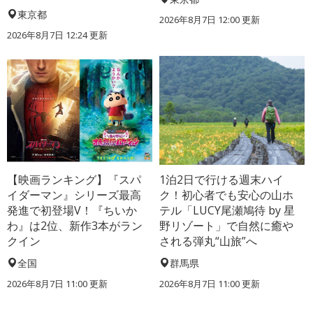
東京都
2026年8月7日 12:00
更新
2026年8月7日 12:24
更新
【映画ランキング】『スパ
1泊2日で行ける週末ハイ
イダーマン』シリーズ最高
ク！初心者でも安心の山ホ
発進で初登場V！『ちいか
テル「LUCY尾瀬鳩待 by 星
わ』は2位、新作3本がラン
野リゾート」で自然に癒や
クイン
される弾丸“山旅”へ
全国
群馬県
2026年8月7日 11:00
更新
2026年8月7日 11:00
更新