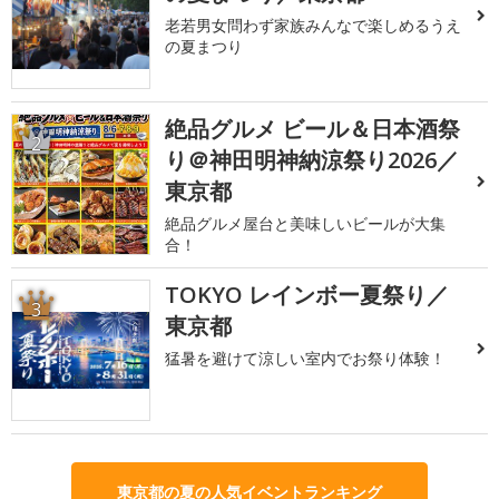
老若男女問わず家族みんなで楽しめるうえ
の夏まつり
絶品グルメ ビール＆日本酒祭
2
り＠神田明神納涼祭り2026／
東京都
絶品グルメ屋台と美味しいビールが大集
合！
TOKYO レインボー夏祭り／
3
東京都
猛暑を避けて涼しい室内でお祭り体験！
東京都の夏の人気イベントランキング