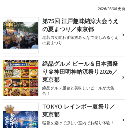
2026/08/06 更新
第75回 江戸趣味納涼大会うえ
1
の夏まつり／東京都
老若男女問わず家族みんなで楽しめるうえ
の夏まつり
絶品グルメ ビール＆日本酒祭
2
り＠神田明神納涼祭り2026／
東京都
絶品グルメ屋台と美味しいビールが大集
合！
TOKYO レインボー夏祭り／
3
東京都
猛暑を避けて涼しい室内でお祭り体験！