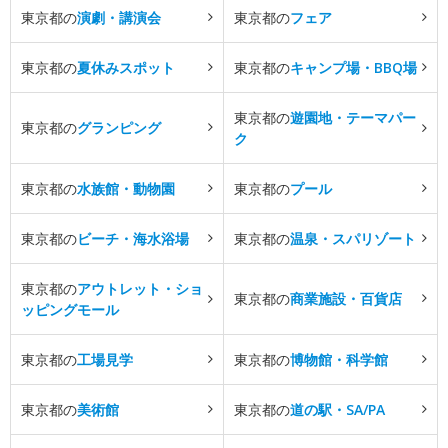
東京都の
演劇・講演会
東京都の
フェア
東京都の
夏休みスポット
東京都の
キャンプ場・BBQ場
東京都の
遊園地・テーマパー
東京都の
グランピング
ク
東京都の
水族館・動物園
東京都の
プール
東京都の
ビーチ・海水浴場
東京都の
温泉・スパリゾート
東京都の
アウトレット・ショ
東京都の
商業施設・百貨店
ッピングモール
東京都の
工場見学
東京都の
博物館・科学館
東京都の
美術館
東京都の
道の駅・SA/PA