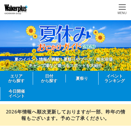
MENU
夏のイベント情報が満載！夏祭りやプール、海水浴場、
キャンプ場など遊べるスポットを大紹介
エリア
日付
イベント
夏祭り
から探す
から探す
ランキング
今日開催
イベント
2026年情報へ順次更新しておりますが一部、昨年の情
報もございます。予めご了承ください。