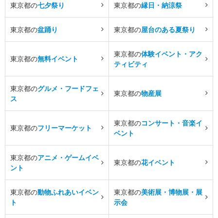
東京都の
七夕祭り
東京都の
縁日・納涼祭
東京都の
盆踊り
東京都の
屋台のある夏祭り
東京都の
体験イベント・アク
東京都の
無料イベント
ティビティ
東京都の
グルメ・フードフェ
東京都の
物産展
ス
東京都の
コンサート・音楽イ
東京都の
フリーマーケット
ベント
東京都の
アニメ・ゲームイベ
東京都の
花イベント
ント
東京都の
動物ふれあいイベン
東京都の
美術展・博物展・展
ト
示会