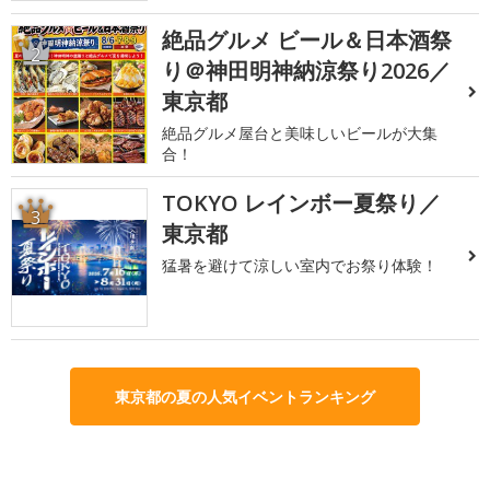
絶品グルメ ビール＆日本酒祭
2
り＠神田明神納涼祭り2026／
東京都
絶品グルメ屋台と美味しいビールが大集
合！
TOKYO レインボー夏祭り／
3
東京都
猛暑を避けて涼しい室内でお祭り体験！
東京都の夏の人気イベントランキング