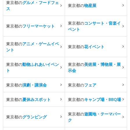
東京都の
グルメ・フードフェ
東京都の
物産展
ス
東京都の
コンサート・音楽イ
東京都の
フリーマーケット
ベント
東京都の
アニメ・ゲームイベ
東京都の
花イベント
ント
東京都の
動物ふれあいイベン
東京都の
美術展・博物展・展
ト
示会
東京都の
演劇・講演会
東京都の
フェア
東京都の
夏休みスポット
東京都の
キャンプ場・BBQ場
東京都の
遊園地・テーマパー
東京都の
グランピング
ク