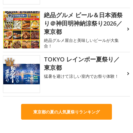
絶品グルメ ビール＆日本酒祭
2
り＠神田明神納涼祭り2026／
東京都
絶品グルメ屋台と美味しいビールが大集
合！
TOKYO レインボー夏祭り／
3
東京都
猛暑を避けて涼しい室内でお祭り体験！
東京都の夏の人気夏祭りランキング