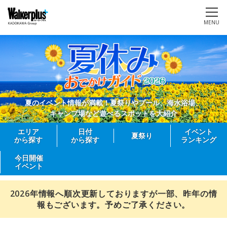
MENU
夏のイベント情報が満載！夏祭りやプール、海水浴場、
キャンプ場など遊べるスポットを大紹介
エリア
日付
イベント
夏祭り
から探す
から探す
ランキング
今日開催
イベント
2026年情報へ順次更新しておりますが一部、昨年の情
報もございます。予めご了承ください。