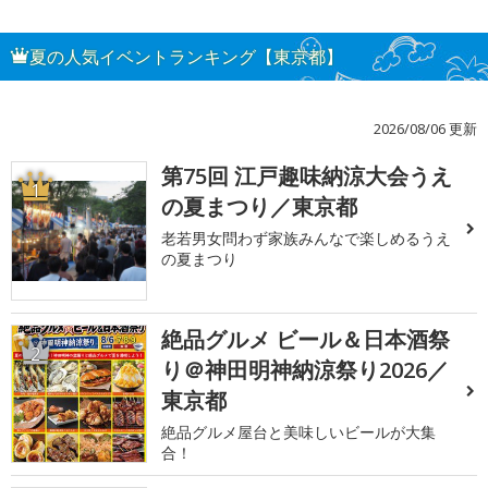
夏の人気イベントランキング【東京都】
2026/08/06 更新
第75回 江戸趣味納涼大会うえ
1
の夏まつり／東京都
老若男女問わず家族みんなで楽しめるうえ
の夏まつり
絶品グルメ ビール＆日本酒祭
2
り＠神田明神納涼祭り2026／
東京都
絶品グルメ屋台と美味しいビールが大集
合！