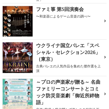
ファミ箏 第5回演奏会
〜和楽器によるゲーム音楽の調べ〜
ウクライナ国立バレエ「スペ
シャル・セレクション2026」
（東京）
古典バレエの人気作品を集めた傑作選を上
演
～プロの声楽家が贈る～ 名曲
ファミリーコンサートとコミ
ック防災音楽劇「御近所絆物
語」