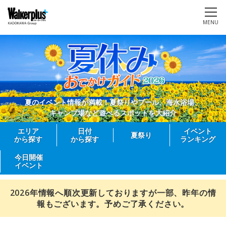
MENU
夏のイベント情報が満載！夏祭りやプール、海水浴場、
キャンプ場など遊べるスポットを大紹介
エリア
日付
イベント
夏祭り
から探す
から探す
ランキング
今日開催
イベント
2026年情報へ順次更新しておりますが一部、昨年の情
報もございます。予めご了承ください。