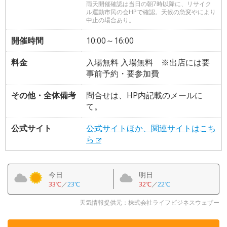
雨天開催確認は当日の朝7時以降に、リサイク
ル運動市民の会HPで確認。天候の急変やにより
中止の場合あり。
開催時間
10:00～16:00
料金
入場無料 入場無料 ※出店には要
事前予約・要参加費
その他・全体備考
問合せは、HP内記載のメールに
て。
公式サイト
公式サイトほか、関連サイトはこち
ら
今日
明日
33℃
／
23℃
32℃
／
22℃
天気情報提供元：株式会社ライフビジネスウェザー