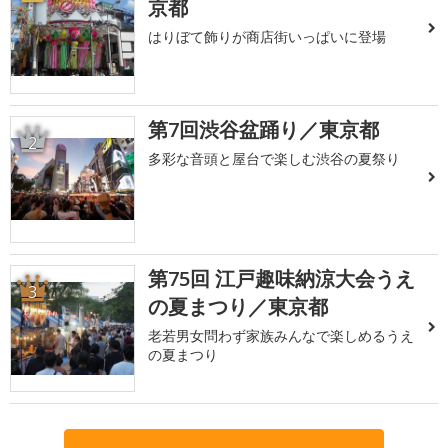
京都
はりぼて飾りが商店街いっぱいに登場
第7回渋谷盆踊り／東京都
2
多彩な音頭と屋台で楽しむ渋谷の夏祭り
第75回 江戸趣味納涼大会うえ
3
の夏まつり／東京都
老若男女問わず家族みんなで楽しめるうえ
の夏まつり