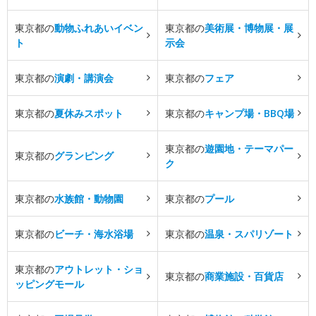
東京都の
動物ふれあいイベン
東京都の
美術展・博物展・展
ト
示会
東京都の
演劇・講演会
東京都の
フェア
東京都の
夏休みスポット
東京都の
キャンプ場・BBQ場
東京都の
遊園地・テーマパー
東京都の
グランピング
ク
東京都の
水族館・動物園
東京都の
プール
東京都の
ビーチ・海水浴場
東京都の
温泉・スパリゾート
東京都の
アウトレット・ショ
東京都の
商業施設・百貨店
ッピングモール