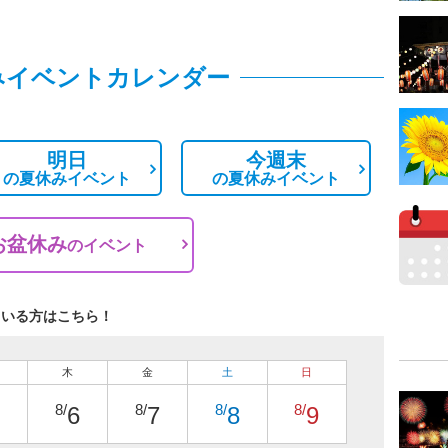
みイベントカレンダー
明日
今週末
の
夏休みイベント
の
夏休みイベント
お盆休み
の
イベント
ている方はこちら！
木
金
土
日
8/
8/
8/
8/
6
7
8
9