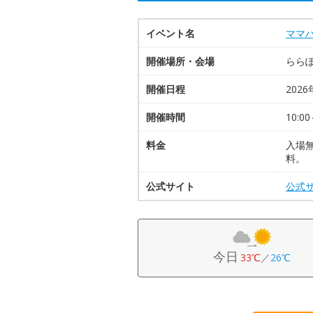
イベント名
ママ
開催場所・会場
らら
開催日程
2026
開催時間
10:00
料金
入場無
料。
公式サイト
公式
今日
33℃
／
26℃