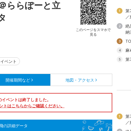
＠ららぽーと立
第
1
タ
／
絶
2
このページをスマホで
納
見る
T
3
麻
4
第
5
イベント
開催期間など
地図・アクセス
のイベントは終了しました。
ントはこちらからご確認ください。
第
1
／
飛の詳細データ