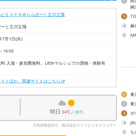
絶
2
納
ハピＥＸＰＯ＠ららぽーと立川立飛
T
3
麻
4
ぽーと立川立飛
M
5
年7月1日(水)
～16:00
料 入場・参加費無料。Littleマルシェでの買物・体験有
サイトほか、関連サイトはこちら
東
1
東
2
明日
34℃
／
26℃
ポ
3
J
4
天気情報提供元：株式会社ライフビジネスウェザー
ち
5