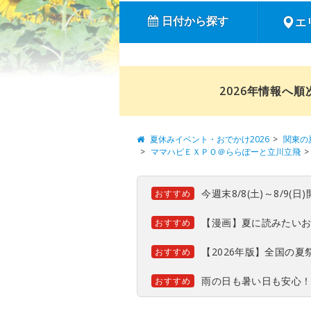
日付から探す
エ
2026年情報へ
夏休みイベント・おでかけ2026
関東の
ママハピＥＸＰＯ＠ららぽーと立川立飛
今週末8/8(土)～8/9
おすすめ
【漫画】夏に読みたい
おすすめ
【2026年版】全国の
おすすめ
雨の日も暑い日も安心
おすすめ