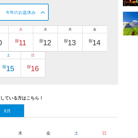
今年のお盆休み
火
水
木
金
8/
8/
8/
8/
0
11
12
13
14
土
日
8/
8/
15
16
探している方はこちら！
8月
木
金
土
日