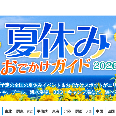
開催予定の全国の夏休みイベント＆おでかけスポットがエ
トや、プール、海水浴場、BBQ・キャンプ場など、遊べ
道
東北
関東
甲信越
東海
北陸
関西
中国
四国
東京
大阪