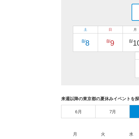
土
日
月
8/
8/
8/
8
9
1
来週以降の東京都の夏休みイベントを
6月
7月
月
火
水