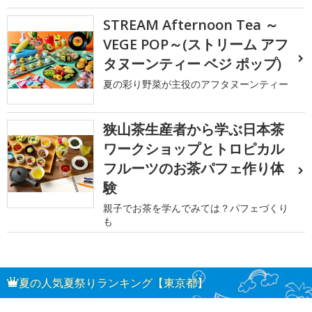
STREAM Afternoon Tea ～
VEGE POP～(ストリーム アフ
タヌーンティー ベジ ポップ)
夏の彩り野菜が主役のアフタヌーンティー
狭山茶生産者から学ぶ日本茶
ワークショップとトロピカル
フルーツのお茶パフェ作り体
験
親子でお茶を学んでみては？パフェづくり
も
夏の人気夏祭りランキング【東京都】