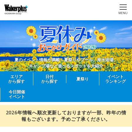
MENU
夏のイベント情報が満載！夏祭りやプール、海水浴場、
キャンプ場など遊べるスポットを大紹介
エリア
日付
イベント
夏祭り
から探す
から探す
ランキング
今日開催
イベント
2026年情報へ順次更新しておりますが一部、昨年の情
報もございます。予めご了承ください。