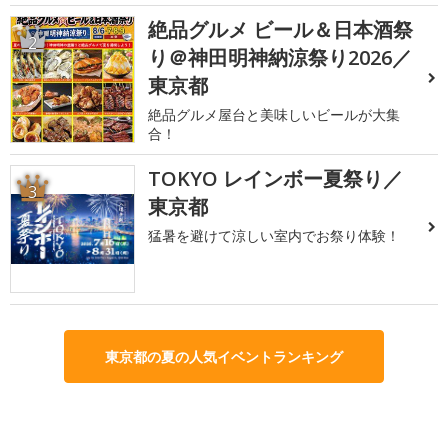
絶品グルメ ビール＆日本酒祭
2
り＠神田明神納涼祭り2026／
東京都
絶品グルメ屋台と美味しいビールが大集
合！
TOKYO レインボー夏祭り／
3
東京都
猛暑を避けて涼しい室内でお祭り体験！
東京都の夏の人気イベントランキング