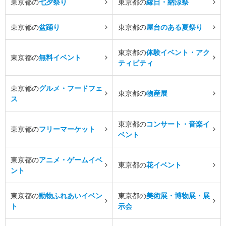
東京都の
七夕祭り
東京都の
縁日・納涼祭
東京都の
盆踊り
東京都の
屋台のある夏祭り
東京都の
体験イベント・アク
東京都の
無料イベント
ティビティ
東京都の
グルメ・フードフェ
東京都の
物産展
ス
東京都の
コンサート・音楽イ
東京都の
フリーマーケット
ベント
東京都の
アニメ・ゲームイベ
東京都の
花イベント
ント
東京都の
動物ふれあいイベン
東京都の
美術展・博物展・展
ト
示会