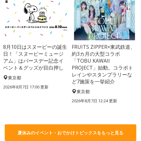
8月10日はスヌーピーの誕生
FRUITS ZIPPER×東武鉄道、
日！「スヌーピーミュージ
約3カ月の大型コラボ
アム」はバースデー記念イ
「TOBU KAWAII
ベント＆グッズが目白押し
PROJECT」始動。コラボト
レインやスタンプラリーな
東京都
ど7施策を一挙紹介
2026年8月7日 17:00
更新
東京都
2026年8月7日 12:24
更新
夏休みのイベント・おでかけトピックスをもっと見る