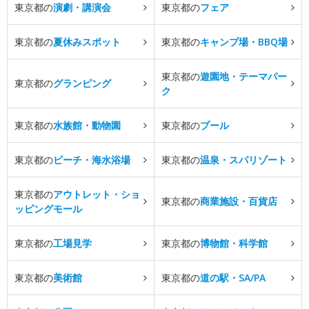
東京都の
演劇・講演会
東京都の
フェア
東京都の
夏休みスポット
東京都の
キャンプ場・BBQ場
東京都の
遊園地・テーマパー
東京都の
グランピング
ク
東京都の
水族館・動物園
東京都の
プール
東京都の
ビーチ・海水浴場
東京都の
温泉・スパリゾート
東京都の
アウトレット・ショ
東京都の
商業施設・百貨店
ッピングモール
東京都の
工場見学
東京都の
博物館・科学館
東京都の
美術館
東京都の
道の駅・SA/PA