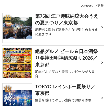
2026/08/07 更新
第75回 江戸趣味納涼大会うえ
1
の夏まつり／東京都
老若男女問わず家族みんなで楽しめるうえ
の夏まつり
絶品グルメ ビール＆日本酒祭
2
り＠神田明神納涼祭り2026／
東京都
絶品グルメ屋台と美味しいビールが大集
合！
TOKYO レインボー夏祭り／
3
東京都
猛暑を避けて涼しい室内でお祭り体験！