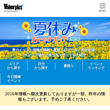
MENU
夏のイベント情報が満載！夏祭りやプール、海水浴場、
キャンプ場など遊べるスポットを大紹介
エリア
日付
イベント
夏祭り
から探す
から探す
ランキング
今日開催
イベント
2026年情報へ順次更新しておりますが一部、昨年の情
報もございます。予めご了承ください。