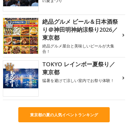
の夏まつり
絶品グルメ ビール＆日本酒祭
2
り＠神田明神納涼祭り2026／
東京都
絶品グルメ屋台と美味しいビールが大集
合！
TOKYO レインボー夏祭り／
3
東京都
猛暑を避けて涼しい室内でお祭り体験！
東京都の夏の人気イベントランキング