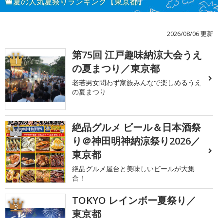
夏の人気夏祭りランキング【東京都】
2026/08/06 更新
第75回 江戸趣味納涼大会うえ
1
の夏まつり／東京都
老若男女問わず家族みんなで楽しめるうえ
の夏まつり
絶品グルメ ビール＆日本酒祭
2
り＠神田明神納涼祭り2026／
東京都
絶品グルメ屋台と美味しいビールが大集
合！
TOKYO レインボー夏祭り／
3
東京都