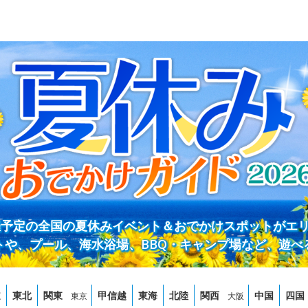
開催予定の全国の夏休みイベント＆おでかけスポットがエ
トや、プール、海水浴場、BBQ・キャンプ場など、遊べ
道
東北
関東
甲信越
東海
北陸
関西
中国
四国
東京
大阪