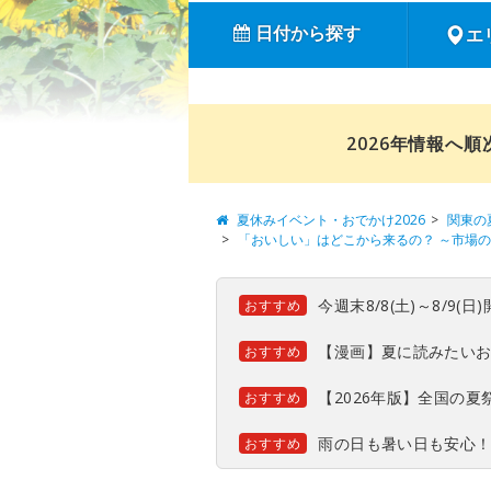
日付から探す
エ
2026年情報へ
夏休みイベント・おでかけ2026
関東の
「おいしい」はどこから来るの？ ～市場
今週末8/8(土)～8/9
おすすめ
【漫画】夏に読みたい
おすすめ
【2026年版】全国の
おすすめ
雨の日も暑い日も安心
おすすめ