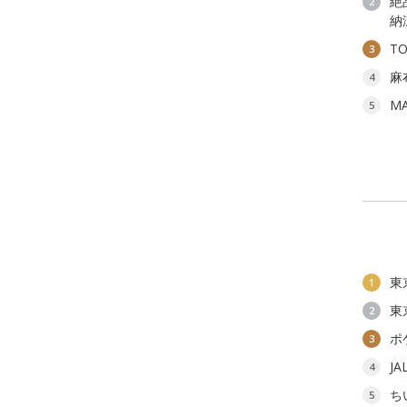
絶
2
納
T
3
麻
4
M
5
東
1
東
2
ポ
3
J
4
ち
5