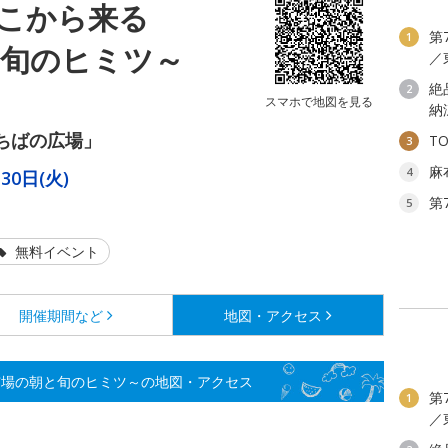
こから来る
第
1
と旬のヒミツ～
／
絶
2
スマホで地図を見る
納
ちばの広場」
T
3
麻
4
30日(火)
第
5
無料イベント
開催期間など
地図・アクセス
市場の朝と旬のヒミツ～の地図・アクセス
第
1
／