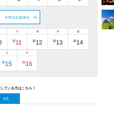
今年のお盆休み
火
水
木
金
8/
8/
8/
8/
0
11
12
13
14
土
日
8/
8/
15
16
探している方はこちら！
8月