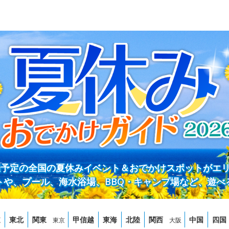
開催予定の全国の夏休みイベント＆おでかけスポットがエ
トや、プール、海水浴場、BBQ・キャンプ場など、遊べ
道
東北
関東
甲信越
東海
北陸
関西
中国
四国
東京
大阪