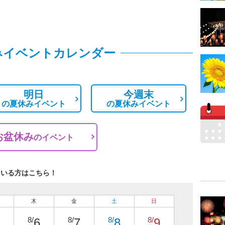
みイベントカレンダー
明日
今週末
の
夏休みイベント
の
夏休みイベント
お盆休み
の
イベント
ている方はこちら！
木
金
土
日
8/
8/
8/
8/
6
7
8
9