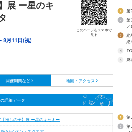
】展 ー星のキ
第
1
タ
第
2
／
このページをスマホで
見る
絶
3
～8月11日(祝)
納
T
4
麻
5
開催期間など
地図・アクセス
ーの詳細データ
第
1
ガ【推しの子】展 ー星のキセキー
第
2
座 8Fイベントスクエア