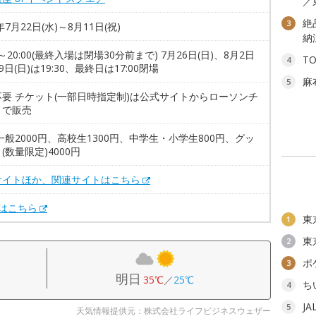
／
絶
3
年7月22日(水)～8月11日(祝)
納
00～20:00(最終入場は閉場30分前まで) 7月26日(日)、8月2日
T
4
、9日(日)は19:30、最終日は17:00閉場
麻
5
不要 チケット(一部日時指定制)は公式サイトからローソンチ
トで販売
一般2000円、高校生1300円、中学生・小学生800円、グッ
(数量限定)4000円
サイトほか、関連サイトはこちら
Xはこちら
東
1
東
2
ポ
3
明日
35℃
／
25℃
ち
4
J
5
天気情報提供元：株式会社ライフビジネスウェザー