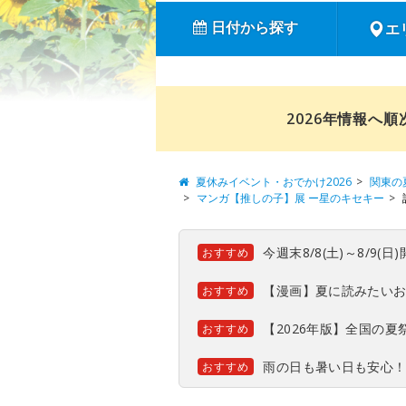
日付から探す
エ
2026年情報へ
夏休みイベント・おでかけ2026
関東の
マンガ【推しの子】展 ー星のキセキー
今週末8/8(土)～8/9
おすすめ
【漫画】夏に読みたい
おすすめ
【2026年版】全国の
おすすめ
雨の日も暑い日も安心
おすすめ