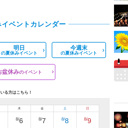
みイベントカレンダー
明日
今週末
の
夏休みイベント
の
夏休みイベント
お盆休み
の
イベント
ている方はこちら！
木
金
土
日
8/
8/
8/
8/
6
7
8
9