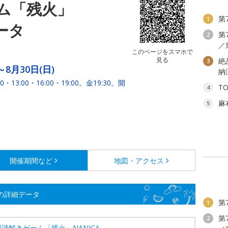
ム「残火」
第
1
ータ
第
2
／
このページをスマホで
見る
絶
3
～8月30日(日)
納
:00・16:00・19:00。金19:30。開
T
4
麻
5
開催期間など
地図・アクセス
Aの詳細データ
第
1
第
2
謎解きゲーム「残火」NANICA