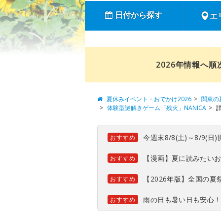
日付から探す
エ
2026年情報へ
夏休みイベント・おでかけ2026
関東の
体験型謎解きゲーム「残火」NANICA
今週末8/8(土)～8/9
おすすめ
【漫画】夏に読みたい
おすすめ
【2026年版】全国の
おすすめ
雨の日も暑い日も安心
おすすめ