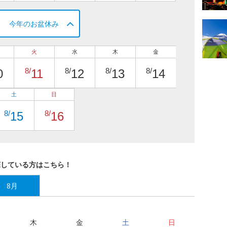
今年のお盆休み
火
水
木
金
8/
8/
8/
8/
0
11
12
13
14
土
日
8/
8/
15
16
探している方はこちら！
8月
木
金
土
日