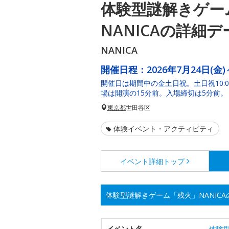
体験型謎解きゲー
NANICAの詳細デ
NANICA
開催日程：
2026年7月24日(金)
開催日は期間中の金土日祝。土日祝10:00・13
場は開演の15分前。入場締切は5分前。
東京都
世田谷区
体験イベント・アクティビティ
イベント詳細
トップ
体験型謎解きゲーム「残火」NANIC
イベント名
体験型