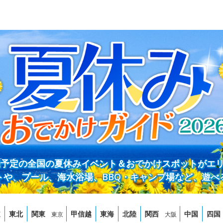
開催予定の全国の夏休みイベント＆おでかけスポットがエ
トや、プール、海水浴場、BBQ・キャンプ場など、遊べ
道
東北
関東
甲信越
東海
北陸
関西
中国
四国
東京
大阪