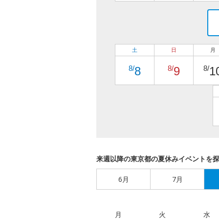
土
日
月
8/
8/
8/
8
9
1
来週以降の東京都の夏休みイベントを
6月
7月
月
火
水