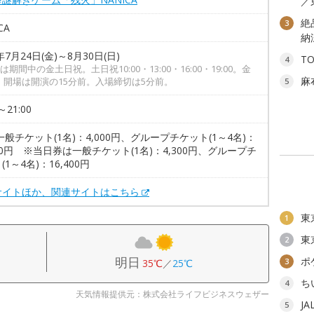
／
絶
3
CA
納
年7月24日(金)～8月30日(日)
T
4
期間中の金土日祝。土日祝10:00・13:00・16:00・19:00。金
麻
30。開場は開演の15分前。入場締切は5分前。
5
～21:00
一般チケット(1名)：4,000円、グループチケット(1～4名)：
200円 ※当日券は一般チケット(1名)：4,300円、グループチ
(1～4名)：16,400円
サイトほか、関連サイトはこちら
東
1
東
2
明日
ポ
3
35℃
／
25℃
ち
4
天気情報提供元：株式会社ライフビジネスウェザー
J
5