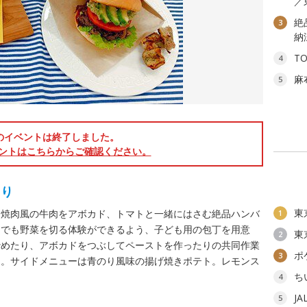
／
絶
3
納
T
4
麻
5
のイベントは終了しました。
ントはこちらからご確認ください。
くり
東
。焼肉風の牛肉をアボカド、トマトと一緒にはさむ絶品ハンバ
1
てでも野菜を切る体験ができるよう、子ども用の包丁を用意
東
2
炒めたり、アボカドをつぶしてペーストを作ったりの共同作業
ポ
3
る。サイドメニューは青のり風味の揚げ焼きポテト。レモンス
ち
4
J
5