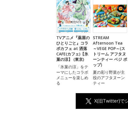
TVアニメ『薬屋の
STREAM
ひとりごと』コラ
Afternoon Tea
ボカフェ at 洒落
～VEGE POP～(ス
CAFE(カフェ)【氷
トリーム アフタヌ
菓の涼】 (東京)
ーンティー ベジ ポ
ップ)
「氷菓の涼」をテ
ーマにしたコラボ
夏の彩り野菜が主
メニューを楽しめ
役のアフタヌーン
る
ティー
X(旧Twitter)