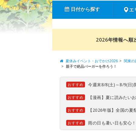
日付から探す
エ
2026年情報へ
夏休みイベント・おでかけ2026
関東の
親子で絶品バーガーを作ろう！
今週末8/8(土)～8/9
おすすめ
【漫画】夏に読みたい
おすすめ
【2026年版】全国の
おすすめ
雨の日も暑い日も安心
おすすめ