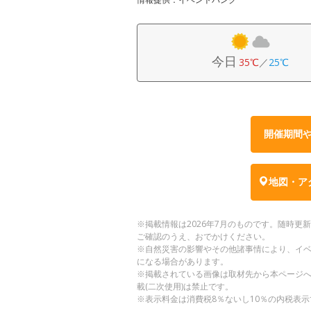
今日
35℃
／
25℃
開催期間
地図・ア
※掲載情報は2026年7月のものです。随時
ご確認のうえ、おでかけください。
※自然災害の影響やその他諸事情により、イ
になる場合があります。
※掲載されている画像は取材先から本ページ
載(二次使用)は禁止です。
※表示料金は消費税8％ないし10％の内税表示