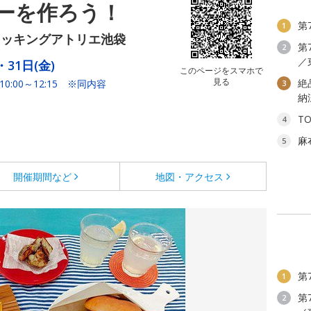
ーを作ろう！
第
1
クッキングアトリエ池袋
第
2
／
・31日(金)
このページをスマホで
見る
絶
10:00～12:15 ※同内容
3
納
T
4
麻
5
開催期間など
地図・アクセス
第
1
第
2