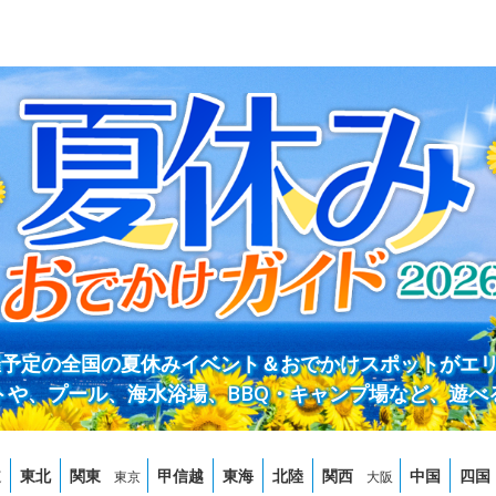
開催予定の全国の夏休みイベント＆おでかけスポットがエ
トや、プール、海水浴場、BBQ・キャンプ場など、遊べ
道
東北
関東
甲信越
東海
北陸
関西
中国
四国
東京
大阪