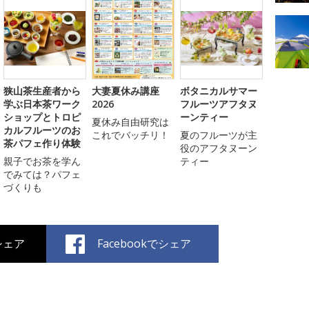
狭山茶生産者から
大妻夏休み講座
ボタニカルサマー
学ぶ日本茶ワーク
2026
フルーツアフタヌ
ショップとトロピ
ーンティー
夏休み自由研究は
カルフルーツのお
これでバッチリ！
夏のフルーツが主
茶パフェ作り体験
役のアフタヌーン
親子でお茶を学ん
ティー
でみては？パフェ
づくりも
でシェア
Facebookでシェア