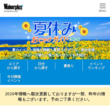
MENU
夏のイベント情報が満載！夏祭りやプール、海水浴場、
キャンプ場など遊べるスポットを大紹介
エリア
日付
イベント
夏祭り
から探す
から探す
ランキング
今日開催
イベント
2026年情報へ順次更新しておりますが一部、昨年の情
報もございます。予めご了承ください。