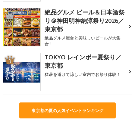
絶品グルメ ビール＆日本酒祭
2
り＠神田明神納涼祭り2026／
東京都
絶品グルメ屋台と美味しいビールが大集
合！
TOKYO レインボー夏祭り／
3
東京都
猛暑を避けて涼しい室内でお祭り体験！
東京都の夏の人気イベントランキング