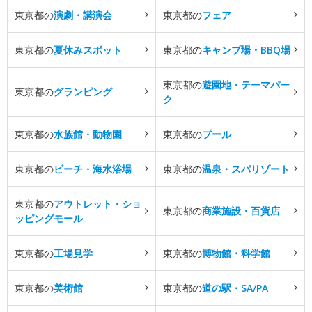
東京都の
演劇・講演会
東京都の
フェア
東京都の
夏休みスポット
東京都の
キャンプ場・BBQ場
東京都の
遊園地・テーマパー
東京都の
グランピング
ク
東京都の
水族館・動物園
東京都の
プール
東京都の
ビーチ・海水浴場
東京都の
温泉・スパリゾート
東京都の
アウトレット・ショ
東京都の
商業施設・百貨店
ッピングモール
東京都の
工場見学
東京都の
博物館・科学館
東京都の
美術館
東京都の
道の駅・SA/PA