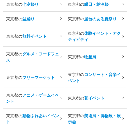
東京都の
七夕祭り
東京都の
縁日・納涼祭
東京都の
盆踊り
東京都の
屋台のある夏祭り
東京都の
体験イベント・アク
東京都の
無料イベント
ティビティ
東京都の
グルメ・フードフェ
東京都の
物産展
ス
東京都の
コンサート・音楽イ
東京都の
フリーマーケット
ベント
東京都の
アニメ・ゲームイベ
東京都の
花イベント
ント
東京都の
動物ふれあいイベン
東京都の
美術展・博物展・展
ト
示会