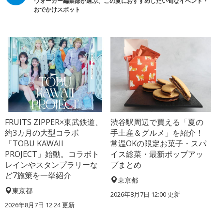
ウォーカー編集部が選ぶ、この夏におすすめしたい旬なイベント・
おでかけスポット
FRUITS ZIPPER×東武鉄道、
渋谷駅周辺で買える「夏の
約3カ月の大型コラボ
手土産＆グルメ」を紹介！
「TOBU KAWAII
常温OKの限定お菓子・スパ
PROJECT」始動。コラボト
イス総菜・最新ポップアッ
レインやスタンプラリーな
プまとめ
ど7施策を一挙紹介
東京都
東京都
2026年8月7日 12:00
更新
2026年8月7日 12:24
更新