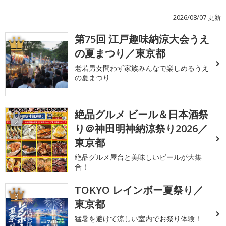
2026/08/07 更新
第75回 江戸趣味納涼大会うえ
1
の夏まつり／東京都
老若男女問わず家族みんなで楽しめるうえ
の夏まつり
絶品グルメ ビール＆日本酒祭
2
り＠神田明神納涼祭り2026／
東京都
絶品グルメ屋台と美味しいビールが大集
合！
TOKYO レインボー夏祭り／
3
東京都
猛暑を避けて涼しい室内でお祭り体験！