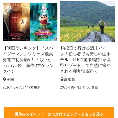
【映画ランキング】『スパ
1泊2日で行ける週末ハイ
イダーマン』シリーズ最高
ク！初心者でも安心の山ホ
発進で初登場V！『ちいか
テル「LUCY尾瀬鳩待 by 星
わ』は2位、新作3本がラン
野リゾート」で自然に癒や
クイン
される弾丸“山旅”へ
全国
群馬県
2026年8月7日 11:00
更新
2026年8月7日 11:00
更新
夏休みのイベント・おでかけトピックスをもっと見る