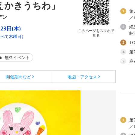
おえかきうちわ」
第
1
デン
／
絶
2
23日(木)
このページをスマホで
納
見る
すべて木曜日）
T
3
第
4
無料イベント
麻
5
開催期間など
地図・アクセス
第
1
／