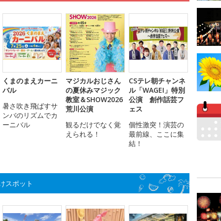
くまのまえカーニ
マジカルおじさん
CSテレ朝チャンネ
バル
の夏休みマジック
ル「WAGEI」特別
教室＆SHOW2026
公演 創作話芸フ
暑さ吹き飛ばすサ
荒川公演
ェス
ンバのリズムでカ
ーニバル
観るだけでなく覚
個性激突！演芸の
えられる！
最前線、ここに集
結！
けスポット