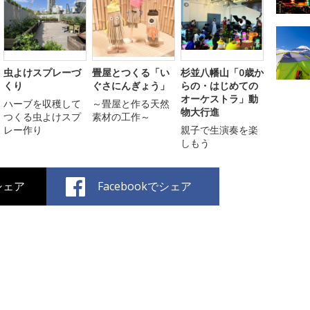
虫よけスプレーづ
畳屋とつくる「い
杉並八幡山「0歳か
くり
ぐさにんぎょう」
らの・はじめての
オーケストラ」動
ハーブを収穫して
～畳屋と作る天然
物大行進
つくる虫よけスプ
素材の工作～
レー作り
親子で生演奏を楽
しもう
でシェア
Facebookでシェア