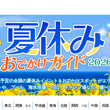
開催予定の全国の夏休みイベント＆おでかけスポットがエ
トや、プール、海水浴場、BBQ・キャンプ場など、遊べ
道
東北
関東
甲信越
東海
北陸
関西
中国
四国
東京
大阪