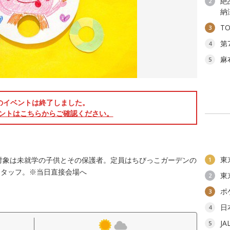
絶
2
納
T
3
第
4
麻
5
のイベントは終了しました。
ントはこちらからご確認ください。
東
対象は未就学の子供とその保護者。定員はちびっこガーデンの
1
スタッフ。※当日直接会場へ
東
2
ポ
3
日
4
J
5