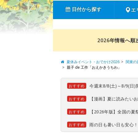
日付から探す
エ
2026年情報へ
夏休みイベント・おでかけ2026
関東の
親子 de 工作「おえかきうちわ」
今週末8/8(土)～8/9
おすすめ
【漫画】夏に読みたい
おすすめ
【2026年版】全国の
おすすめ
雨の日も暑い日も安心
おすすめ