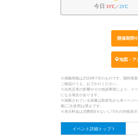
今日
33℃
／
25℃
開催期間
地図・ア
※掲載情報は2026年7月のものです。随時
ご確認のうえ、おでかけください。
※自然災害の影響やその他諸事情により、イ
になる場合があります。
※掲載されている画像は取材先から本ページ
載(二次使用)は禁止です。
※表示料金は消費税8％ないし10％の内税表示
イベント詳細
トップ