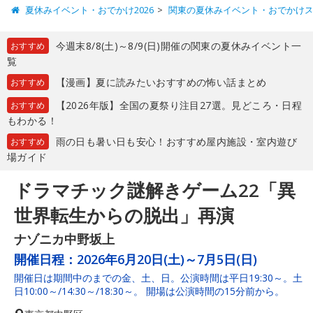
夏休みイベント・おでかけ2026
関東の夏休みイベント・おでかけ
今週末8/8(土)～8/9(日)開催の関東の夏休みイベント一
おすすめ
覧
【漫画】夏に読みたいおすすめの怖い話まとめ
おすすめ
【2026年版】全国の夏祭り注目27選。見どころ・日程
おすすめ
もわかる！
雨の日も暑い日も安心！おすすめ屋内施設・室内遊び
おすすめ
場ガイド
ドラマチック謎解きゲーム22「異
世界転生からの脱出」再演
ナゾニカ中野坂上
開催日程：
2026年6月20日(土)～7月5日(日)
開催日は期間中のまでの金、土、日。公演時間は平日19:30～。土
日10:00～/14:30～/18:30～。 開場は公演時間の15分前から。