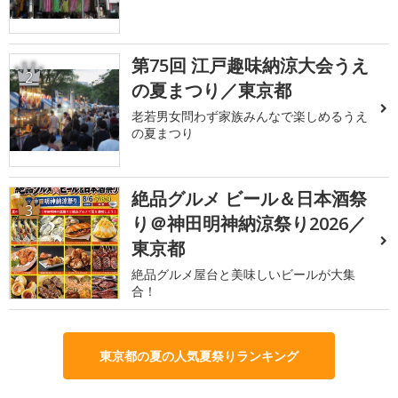
第75回 江戸趣味納涼大会うえ
2
の夏まつり／東京都
老若男女問わず家族みんなで楽しめるうえ
の夏まつり
絶品グルメ ビール＆日本酒祭
3
り＠神田明神納涼祭り2026／
東京都
絶品グルメ屋台と美味しいビールが大集
合！
東京都の夏の人気夏祭りランキング