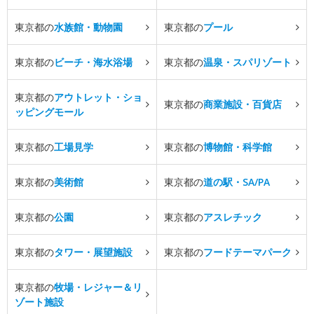
東京都の
水族館・動物園
東京都の
プール
東京都の
ビーチ・海水浴場
東京都の
温泉・スパリゾート
東京都の
アウトレット・ショ
東京都の
商業施設・百貨店
ッピングモール
東京都の
工場見学
東京都の
博物館・科学館
東京都の
美術館
東京都の
道の駅・SA/PA
東京都の
公園
東京都の
アスレチック
東京都の
タワー・展望施設
東京都の
フードテーマパーク
東京都の
牧場・レジャー＆リ
ゾート施設