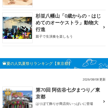
杉並八幡山「0歳からの・はじ
めてのオーケストラ」動物大
行進
親子で生演奏を楽しもう
夏の人気夏祭りランキング【東京都】
2026/08/08 更新
第70回 阿佐谷七夕まつり／東
1
京都
はりぼて飾りが商店街いっぱいに登場