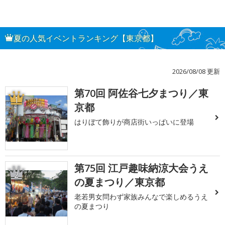
夏の人気イベントランキング【東京都】
2026/08/08 更新
第70回 阿佐谷七夕まつり／東
1
京都
はりぼて飾りが商店街いっぱいに登場
第75回 江戸趣味納涼大会うえ
2
の夏まつり／東京都
老若男女問わず家族みんなで楽しめるうえ
の夏まつり