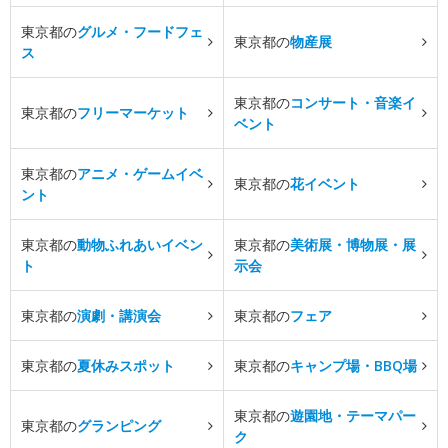
東京都の
グルメ・フードフェ
東京都の
物産展
ス
東京都の
コンサート・音楽イ
東京都の
フリーマーケット
ベント
東京都の
アニメ・ゲームイベ
東京都の
花イベント
ント
東京都の
動物ふれあいイベン
東京都の
美術展・博物展・展
ト
示会
東京都の
演劇・講演会
東京都の
フェア
東京都の
夏休みスポット
東京都の
キャンプ場・BBQ場
東京都の
遊園地・テーマパー
東京都の
グランピング
ク