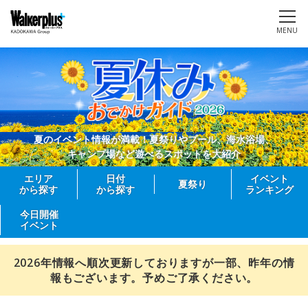
MENU
夏のイベント情報が満載！夏祭りやプール、海水浴場、
キャンプ場など遊べるスポットを大紹介
エリア
日付
イベント
夏祭り
から探す
から探す
ランキング
今日開催
イベント
2026年情報へ順次更新しておりますが一部、昨年の情
報もございます。予めご了承ください。