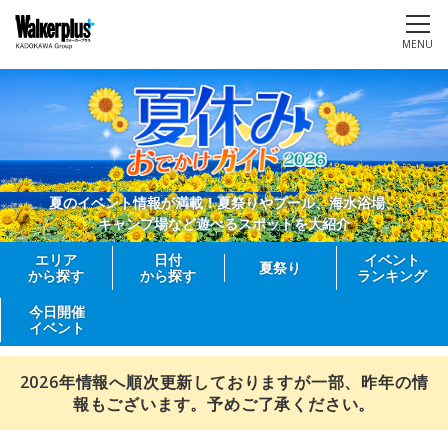
MENU
夏のイベント情報が満載！夏祭りやプール、海水浴場、
キャンプ場など遊べるスポットを大紹介
エリア
日付
イベント
夏祭り
から探す
から探す
ランキング
今日開催
イベント
2026年情報へ順次更新しておりますが一部、昨年の情
報もございます。予めご了承ください。