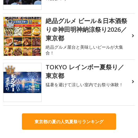
絶品グルメ ビール＆日本酒祭
2
り＠神田明神納涼祭り2026／
東京都
絶品グルメ屋台と美味しいビールが大集
合！
TOKYO レインボー夏祭り／
3
東京都
猛暑を避けて涼しい室内でお祭り体験！
東京都の夏の人気夏祭りランキング