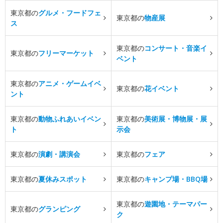
東京都の
グルメ・フードフェ
東京都の
物産展
ス
東京都の
コンサート・音楽イ
東京都の
フリーマーケット
ベント
東京都の
アニメ・ゲームイベ
東京都の
花イベント
ント
東京都の
動物ふれあいイベン
東京都の
美術展・博物展・展
ト
示会
東京都の
演劇・講演会
東京都の
フェア
東京都の
夏休みスポット
東京都の
キャンプ場・BBQ場
東京都の
遊園地・テーマパー
東京都の
グランピング
ク