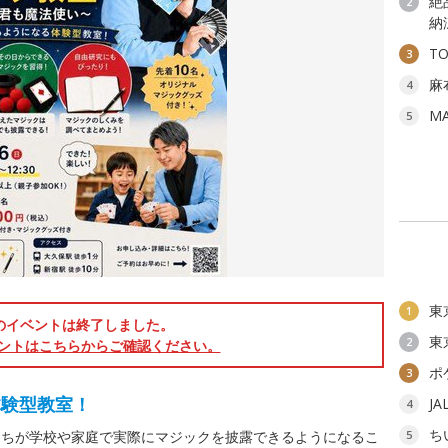
絶
2
納
T
3
麻
4
M
5
東
1
のイベントは終了しました。
東
2
ントはこちらからご確認ください。
ポ
3
体験型教室！
J
4
ち
たちが学校や家庭で実際にマジックを披露できるようになるこ
5