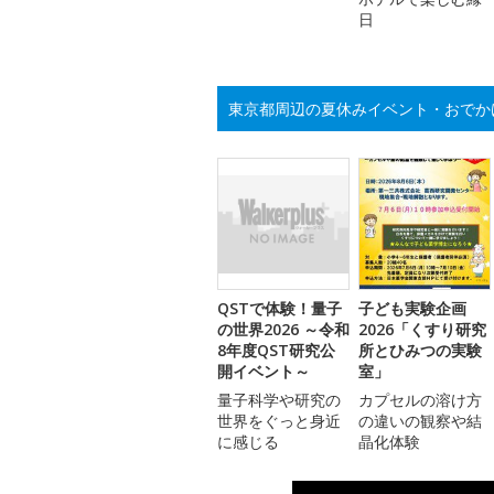
日
東京都周辺の夏休みイベント・おでか
QSTで体験！量子
子ども実験企画
の世界2026 ～令和
2026「くすり研究
8年度QST研究公
所とひみつの実験
開イベント～
室」
量子科学や研究の
カプセルの溶け方
世界をぐっと身近
の違いの観察や結
に感じる
晶化体験