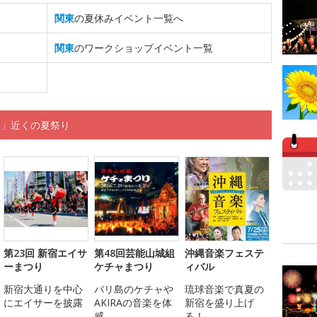
関東
の夏休みイベント一覧へ
関東
のワークショップイベント一覧
室」近くの夏祭り
第23回 新宿エイサ
第48回芸能山城組
沖縄音楽フェステ
ーまつり
ケチャまつり
ィバル
新宿大通りを中心
バリ島のケチャや
琉球音楽で真夏の
にエイサーを披露
AKIRAの音楽を体
新宿を盛り上げ
感
る！