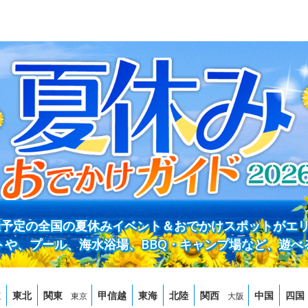
開催予定の全国の夏休みイベント＆おでかけスポットがエ
トや、プール、海水浴場、BBQ・キャンプ場など、遊べ
道
東北
関東
甲信越
東海
北陸
関西
中国
四国
東京
大阪