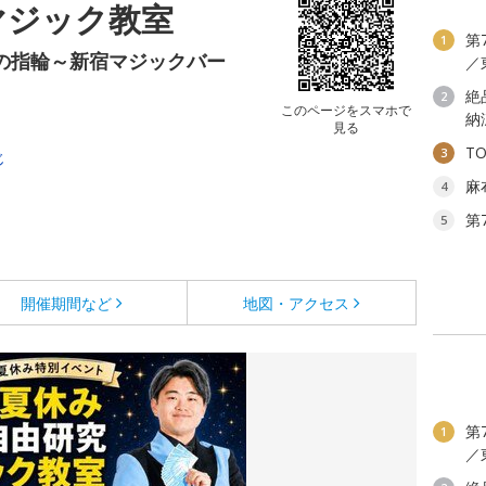
マジック教室
第
1
魔法使いの指輪～新宿マジックバー
／
絶
2
このページをスマホで
納
見る
T
3
じ
麻
4
第
5
開催期間など
地図・アクセス
第
1
／