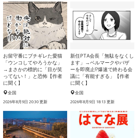
お留守番にブチギレた愛猫
新任PTA会長「無駄をなくし
「ウンコしてやろうかな」
ます」→ベルマークやバザ
→まさかの標的に「目が笑
ーを即廃止!?爆速で終わる会
ってない！」と恐怖【作者
議に「有能すぎる」【作者
に聞く】
に聞く】
全国
全国
2026年8月9日 20:30
更新
2026年8月9日 18:13
更新