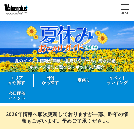
MENU
夏のイベント情報が満載！夏祭りやプール、海水浴場、
キャンプ場など遊べるスポットを大紹介
エリア
日付
イベント
夏祭り
から探す
から探す
ランキング
今日開催
イベント
2026年情報へ順次更新しておりますが一部、昨年の情
報もございます。予めご了承ください。