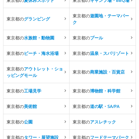
東京都の
夏休みスポット
東京都の
キャンプ場・BBQ場
東京都の
遊園地・テーマパー
東京都の
グランピング
ク
東京都の
水族館・動物園
東京都の
プール
東京都の
ビーチ・海水浴場
東京都の
温泉・スパリゾート
東京都の
アウトレット・ショ
東京都の
商業施設・百貨店
ッピングモール
東京都の
工場見学
東京都の
博物館・科学館
東京都の
美術館
東京都の
道の駅・SA/PA
東京都の
公園
東京都の
アスレチック
東京都の
タワー・展望施設
東京都の
フードテーマパーク