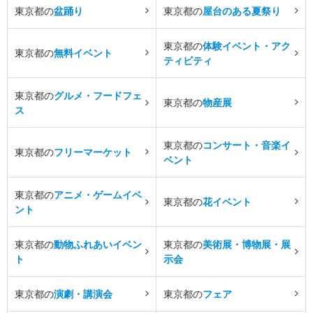
東京都の
盆踊り
東京都の
屋台のある夏祭り
東京都の
体験イベント・アク
東京都の
無料イベント
ティビティ
東京都の
グルメ・フードフェ
東京都の
物産展
ス
東京都の
コンサート・音楽イ
東京都の
フリーマーケット
ベント
東京都の
アニメ・ゲームイベ
東京都の
花イベント
ント
東京都の
動物ふれあいイベン
東京都の
美術展・博物展・展
ト
示会
東京都の
演劇・講演会
東京都の
フェア