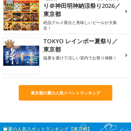
2
り＠神田明神納涼祭り2026／
東京都
絶品グルメ屋台と美味しいビールが大集
合！
TOKYO レインボー夏祭り／
3
東京都
猛暑を避けて涼しい室内でお祭り体験！
東京都の夏の人気イベントランキング
夏の人気スポットランキング【東京都】