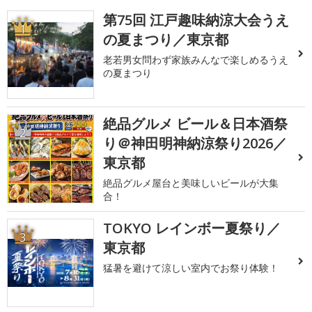
第75回 江戸趣味納涼大会うえ
1
の夏まつり／東京都
老若男女問わず家族みんなで楽しめるうえ
の夏まつり
絶品グルメ ビール＆日本酒祭
2
り＠神田明神納涼祭り2026／
東京都
絶品グルメ屋台と美味しいビールが大集
合！
TOKYO レインボー夏祭り／
3
東京都
猛暑を避けて涼しい室内でお祭り体験！