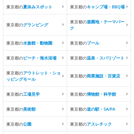
東京都の
夏休みスポット
東京都の
キャンプ場・BBQ場
東京都の
遊園地・テーマパー
東京都の
グランピング
ク
東京都の
水族館・動物園
東京都の
プール
東京都の
ビーチ・海水浴場
東京都の
温泉・スパリゾート
東京都の
アウトレット・ショ
東京都の
商業施設・百貨店
ッピングモール
東京都の
工場見学
東京都の
博物館・科学館
東京都の
美術館
東京都の
道の駅・SA/PA
東京都の
公園
東京都の
アスレチック