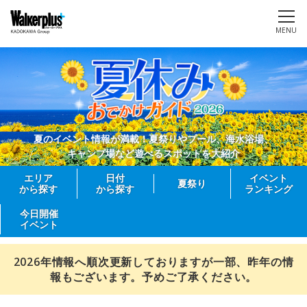
MENU
夏のイベント情報が満載！夏祭りやプール、海水浴場、
キャンプ場など遊べるスポットを大紹介
エリア
日付
イベント
夏祭り
から探す
から探す
ランキング
今日開催
イベント
2026年情報へ順次更新しておりますが一部、昨年の情
報もございます。予めご了承ください。