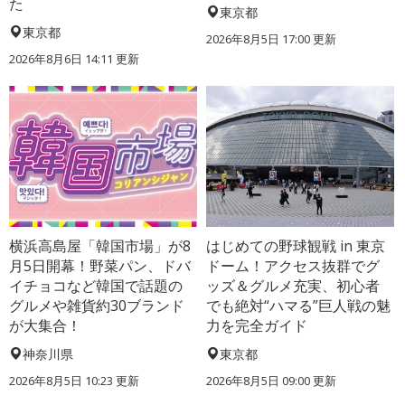
た
東京都
東京都
2026年8月5日 17:00
更新
2026年8月6日 14:11
更新
横浜高島屋「韓国市場」が8
はじめての野球観戦 in 東京
月5日開幕！野菜パン、ドバ
ドーム！アクセス抜群でグ
イチョコなど韓国で話題の
ッズ＆グルメ充実、初心者
グルメや雑貨約30ブランド
でも絶対“ハマる”巨人戦の魅
が大集合！
力を完全ガイド
神奈川県
東京都
2026年8月5日 10:23
更新
2026年8月5日 09:00
更新