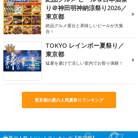
2
り＠神田明神納涼祭り2026／
東京都
絶品グルメ屋台と美味しいビールが大集
合！
TOKYO レインボー夏祭り／
3
東京都
猛暑を避けて涼しい室内でお祭り体験！
東京都の夏の人気夏祭りランキング