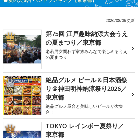
夏の人気イベントランキング【東京都】
2026/08/06 更新
第75回 江戸趣味納涼大会うえ
1
の夏まつり／東京都
老若男女問わず家族みんなで楽しめるうえ
の夏まつり
絶品グルメ ビール＆日本酒祭
2
り＠神田明神納涼祭り2026／
東京都
絶品グルメ屋台と美味しいビールが大集
合！
TOKYO レインボー夏祭り／
3
東京都