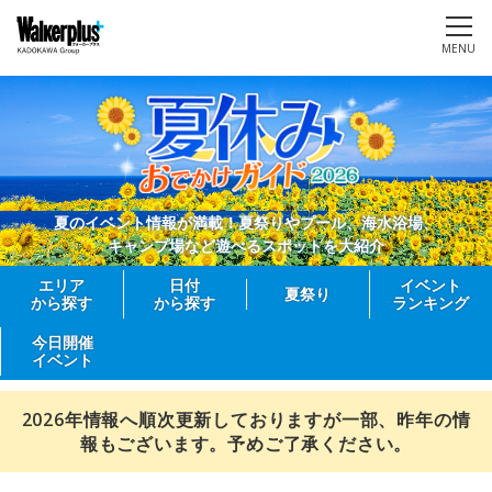
MENU
夏のイベント情報が満載！夏祭りやプール、海水浴場、
キャンプ場など遊べるスポットを大紹介
エリア
日付
イベント
夏祭り
から探す
から探す
ランキング
今日開催
イベント
2026年情報へ順次更新しておりますが一部、昨年の情
報もございます。予めご了承ください。