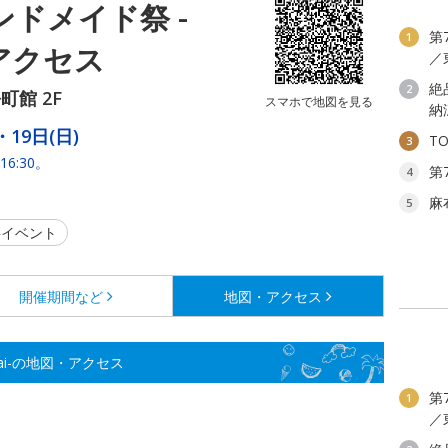
ハンドメイド祭 -
第
1
・アクセス
／
絶
2
館 2F
スマホで地図を見る
納
・19日(日)
T
3
16:30。
第
4
麻
5
イベント
開催期間など
地図・アクセス
Sai-の地図・アクセス
第
1
／