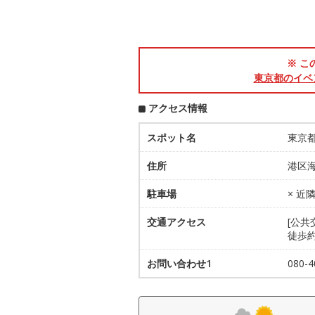
※ こ
東京都のイベ
アクセス情報
スポット名
東京都
住所
港区海
駐車場
× 近
交通アクセス
[公共
徒歩約
お問い合わせ1
080