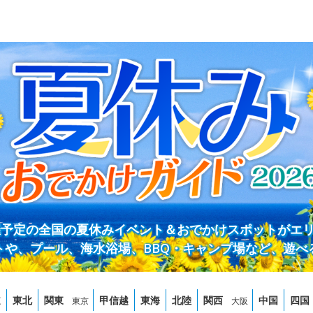
開催予定の全国の夏休みイベント＆おでかけスポットがエ
トや、プール、海水浴場、BBQ・キャンプ場など、遊べ
道
東北
関東
甲信越
東海
北陸
関西
中国
四国
東京
大阪