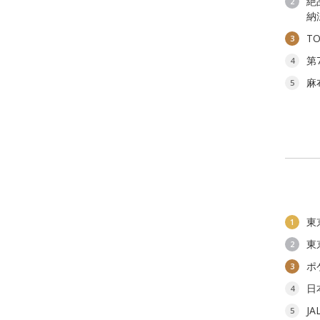
絶
2
納
T
3
第
4
麻
5
東
1
東
2
ポ
3
日
4
J
5