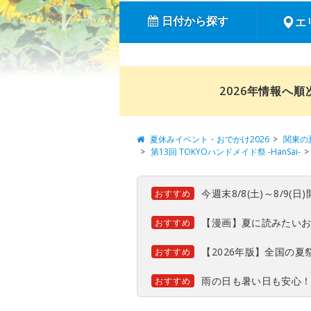
日付から探す
エ
2026年情報へ
夏休みイベント・おでかけ2026
関東の
第13回 TOKYOハンドメイド祭 -HanSai-
今週末8/8(土)～8/9
おすすめ
【漫画】夏に読みたい
おすすめ
【2026年版】全国の
おすすめ
雨の日も暑い日も安心
おすすめ