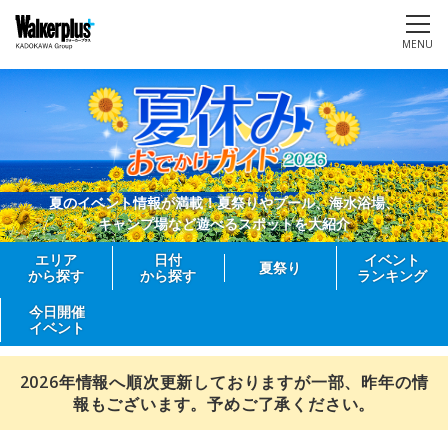
MENU
夏のイベント情報が満載！夏祭りやプール、海水浴場、
キャンプ場など遊べるスポットを大紹介
エリア
日付
イベント
夏祭り
から探す
から探す
ランキング
今日開催
イベント
2026年情報へ順次更新しておりますが一部、昨年の情
報もございます。予めご了承ください。