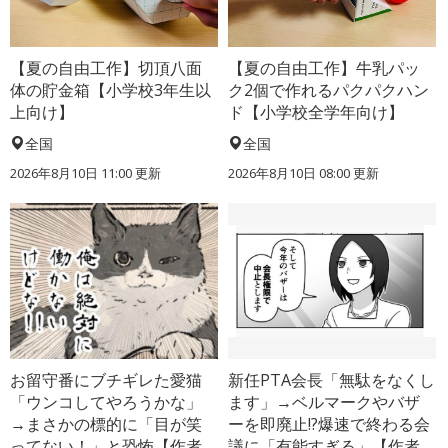
【夏の自由工作】切頂八面
【夏の自由工作】牛乳パッ
体の貯金箱【小学校3年生以
ク2個で作れるパクパクハン
上向け】
ド【小学校全学年向け】
全国
全国
2026年8月10日 11:00
更新
2026年8月10日 08:00
更新
お留守番にブチギレた愛猫
新任PTA会長「無駄をなくし
「ウンコしてやろうかな」
ます」→ベルマークやバザ
→まさかの標的に「目が笑
ーを即廃止!?爆速で終わる会
ってない！」と恐怖【作者
議に「有能すぎる」【作者