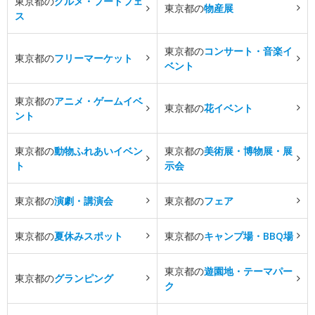
東京都の
グルメ・フードフェ
東京都の
物産展
ス
東京都の
コンサート・音楽イ
東京都の
フリーマーケット
ベント
東京都の
アニメ・ゲームイベ
東京都の
花イベント
ント
東京都の
動物ふれあいイベン
東京都の
美術展・博物展・展
ト
示会
東京都の
演劇・講演会
東京都の
フェア
東京都の
夏休みスポット
東京都の
キャンプ場・BBQ場
東京都の
遊園地・テーマパー
東京都の
グランピング
ク