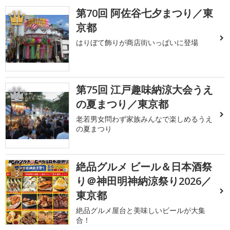
第70回 阿佐谷七夕まつり／東
1
京都
はりぼて飾りが商店街いっぱいに登場
第75回 江戸趣味納涼大会うえ
2
の夏まつり／東京都
老若男女問わず家族みんなで楽しめるうえ
の夏まつり
絶品グルメ ビール＆日本酒祭
3
り＠神田明神納涼祭り2026／
東京都
絶品グルメ屋台と美味しいビールが大集
合！