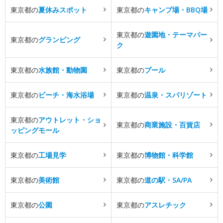
東京都の
夏休みスポット
東京都の
キャンプ場・BBQ場
東京都の
遊園地・テーマパー
東京都の
グランピング
ク
東京都の
水族館・動物園
東京都の
プール
東京都の
ビーチ・海水浴場
東京都の
温泉・スパリゾート
東京都の
アウトレット・ショ
東京都の
商業施設・百貨店
ッピングモール
東京都の
工場見学
東京都の
博物館・科学館
東京都の
美術館
東京都の
道の駅・SA/PA
東京都の
公園
東京都の
アスレチック