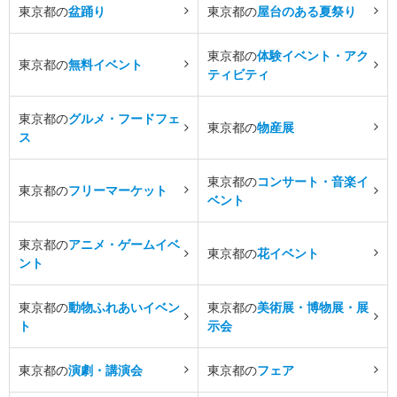
東京都の
盆踊り
東京都の
屋台のある夏祭り
東京都の
体験イベント・アク
東京都の
無料イベント
ティビティ
東京都の
グルメ・フードフェ
東京都の
物産展
ス
東京都の
コンサート・音楽イ
東京都の
フリーマーケット
ベント
東京都の
アニメ・ゲームイベ
東京都の
花イベント
ント
東京都の
動物ふれあいイベン
東京都の
美術展・博物展・展
ト
示会
東京都の
演劇・講演会
東京都の
フェア