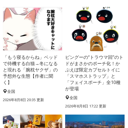
「もう寝るからね」ベッド
ピングーの“トラウマ回”のト
で待機する白猫→冬になる
ドがまさかのポーチ化！か
と現れる「腕枕ヤクザ」の
ぷえぼ限定カプセルトイに
予想外な生態【作者に聞
「スマホストラップ」と
く】
「フェイスポーチ」全10種
が登場
全国
全国
2026年8月8日 20:35
更新
2026年8月8日 17:22
更新