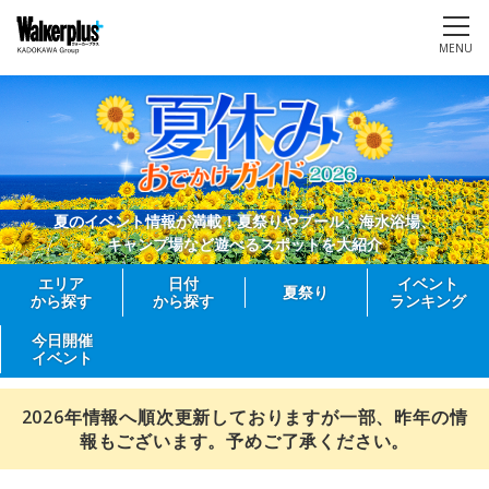
MENU
夏のイベント情報が満載！夏祭りやプール、海水浴場、
キャンプ場など遊べるスポットを大紹介
エリア
日付
イベント
夏祭り
から探す
から探す
ランキング
今日開催
イベント
2026年情報へ順次更新しておりますが一部、昨年の情
報もございます。予めご了承ください。