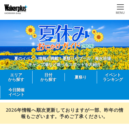
MENU
夏のイベント情報が満載！夏祭りやプール、海水浴場、
キャンプ場など遊べるスポットを大紹介
エリア
日付
イベント
夏祭り
から探す
から探す
ランキング
今日開催
イベント
2026年情報へ順次更新しておりますが一部、昨年の情
報もございます。予めご了承ください。