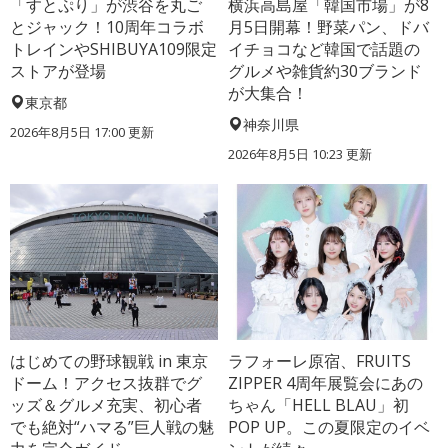
「すとぷり」が渋谷を丸ご
横浜高島屋「韓国市場」が8
とジャック！10周年コラボ
月5日開幕！野菜パン、ドバ
トレインやSHIBUYA109限定
イチョコなど韓国で話題の
ストアが登場
グルメや雑貨約30ブランド
が大集合！
東京都
神奈川県
2026年8月5日 17:00
更新
2026年8月5日 10:23
更新
はじめての野球観戦 in 東京
ラフォーレ原宿、FRUITS
ドーム！アクセス抜群でグ
ZIPPER 4周年展覧会にあの
ッズ＆グルメ充実、初心者
ちゃん「HELL BLAU」初
でも絶対“ハマる”巨人戦の魅
POP UP。この夏限定のイベ