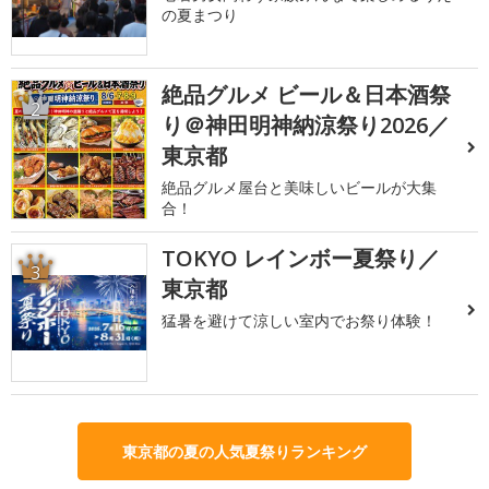
の夏まつり
絶品グルメ ビール＆日本酒祭
2
り＠神田明神納涼祭り2026／
東京都
絶品グルメ屋台と美味しいビールが大集
合！
TOKYO レインボー夏祭り／
3
東京都
猛暑を避けて涼しい室内でお祭り体験！
東京都の夏の人気夏祭りランキング