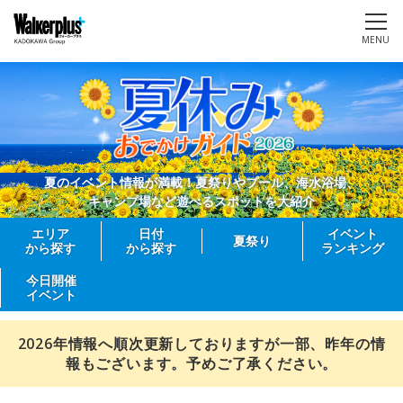
MENU
夏のイベント情報が満載！夏祭りやプール、海水浴場、
キャンプ場など遊べるスポットを大紹介
エリア
日付
イベント
夏祭り
から探す
から探す
ランキング
今日開催
イベント
2026年情報へ順次更新しておりますが一部、昨年の情
報もございます。予めご了承ください。