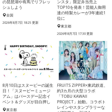
の琵琶湖や有馬でリフレッ
ンスタ」限定弁当売上
シュしよう
TOP10を発表！芸能人御用
達の特製カレーが3年連続1
全国
位に
2026年8月7日 18:25
更新
東京都
2026年8月7日 17:30
更新
8月10日はスヌーピーの誕生
FRUITS ZIPPER×東武鉄道、
日！「スヌーピーミュージ
約3カ月の大型コラボ
アム」はバースデー記念イ
「TOBU KAWAII
ベント＆グッズが目白押し
PROJECT」始動。コラボト
レインやスタンプラリーな
東京都