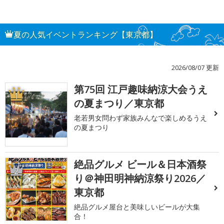
夏の人気イベントランキング【東京都】
2026/08/07 更新
第75回 江戸趣味納涼大会うえ
1
の夏まつり／東京都
老若男女問わず家族みんなで楽しめるうえ
の夏まつり
絶品グルメ ビール＆日本酒祭
2
り＠神田明神納涼祭り2026／
東京都
絶品グルメ屋台と美味しいビールが大集
合！