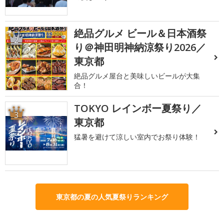
絶品グルメ ビール＆日本酒祭
2
り＠神田明神納涼祭り2026／
東京都
絶品グルメ屋台と美味しいビールが大集
合！
TOKYO レインボー夏祭り／
3
東京都
猛暑を避けて涼しい室内でお祭り体験！
東京都の夏の人気夏祭りランキング