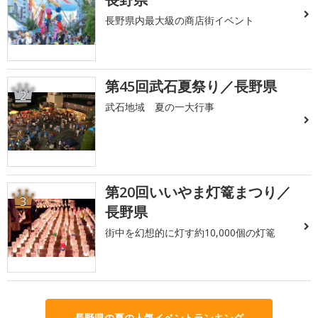
長野県内最大級の商店街イベント
第45回武石夏祭り／長野県
2
武石地域 夏の一大行事
第20回いいやま灯篭まつり／
3
長野県
街中を幻想的に灯す約10,000個の灯篭
長野県の夏の人気イベントランキング