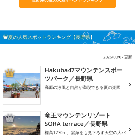
夏の人気スポットランキング【長野県】
2026/08/07 更新
Hakuba47マウンテンスポー
1
ツパーク／長野県
高原の涼風と自然が満喫できる夏の楽園
竜王マウンテンリゾート
2
SORA terrace／長野県
標高1770m、雲海をも見下ろす天空の大パ