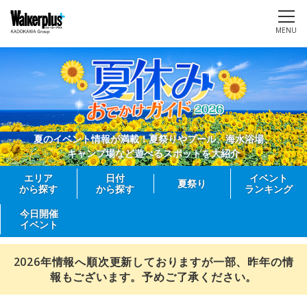
MENU
夏のイベント情報が満載！夏祭りやプール、海水浴場、
キャンプ場など遊べるスポットを大紹介
エリア
日付
イベント
夏祭り
から探す
から探す
ランキング
今日開催
イベント
2026年情報へ順次更新しておりますが一部、昨年の情
報もございます。予めご了承ください。