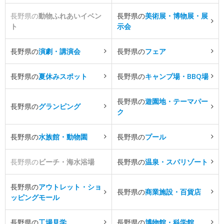
長野県の
動物ふれあいイベン
長野県の
美術展・博物展・展
ト
示会
長野県の
演劇・講演会
長野県の
フェア
長野県の
夏休みスポット
長野県の
キャンプ場・BBQ場
長野県の
遊園地・テーマパー
長野県の
グランピング
ク
長野県の
水族館・動物園
長野県の
プール
長野県の
ビーチ・海水浴場
長野県の
温泉・スパリゾート
長野県の
アウトレット・ショ
長野県の
商業施設・百貨店
ッピングモール
長野県の
工場見学
長野県の
博物館・科学館