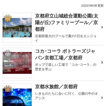
2026/08/08 更新
京都府立山城総合運動公園(太
1
陽が丘)ファミリープール／京
都府
京都府最大のプールで夏の1日をエンジョ
イ
コカ･コーラ ボトラーズジャ
2
パン京都工場／京都府
ポップで楽しい工場で「コカ･コーラ」の
歴史を学ぶ
京都水族館／京都府
3
いきものたちに会いに行く、公園の中のオ
アシス