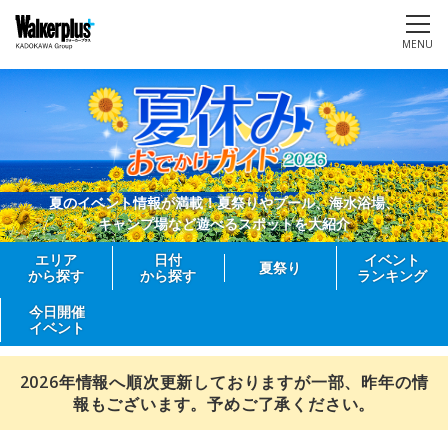
MENU
夏のイベント情報が満載！夏祭りやプール、海水浴場、
キャンプ場など遊べるスポットを大紹介
エリア
日付
イベント
夏祭り
から探す
から探す
ランキング
今日開催
イベント
2026年情報へ順次更新しておりますが一部、昨年の情
報もございます。予めご了承ください。