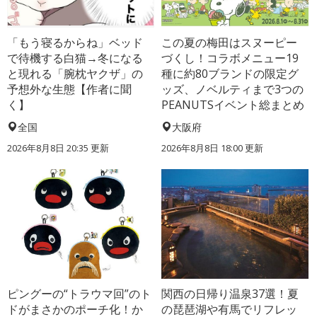
「もう寝るからね」ベッド
この夏の梅田はスヌーピー
で待機する白猫→冬になる
づくし！コラボメニュー19
と現れる「腕枕ヤクザ」の
種に約80ブランドの限定グ
予想外な生態【作者に聞
ッズ、ノベルティまで3つの
く】
PEANUTSイベント総まとめ
全国
大阪府
2026年8月8日 20:35
更新
2026年8月8日 18:00
更新
ピングーの“トラウマ回”のト
関西の日帰り温泉37選！夏
ドがまさかのポーチ化！か
の琵琶湖や有馬でリフレッ