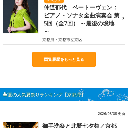
仲道郁代 ベートーヴェン：
ピアノ・ソナタ全曲演奏会 第
5回（全7回） ～最後の境地
～
京都府・京都市左京区
閲覧履歴をもっと見る
夏の人気夏祭りランキング【京都府】
2026/08/08 更新
御手洗祭と北野七夕祭／京都