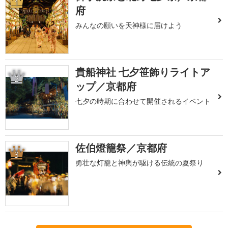
1
府
みんなの願いを天神様に届けよう
貴船神社 七夕笹飾りライトア
2
ップ／京都府
七夕の時期に合わせて開催されるイベント
佐伯燈籠祭／京都府
3
勇壮な灯籠と神輿が駆ける伝統の夏祭り