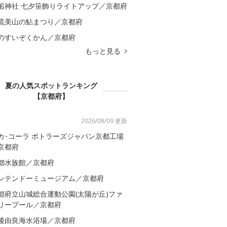
船神社 七夕笹飾りライトアップ／京都府
流美山の鮎まつり／京都府
のすいぞくかん／京都府
もっと見る
夏の人気スポットランキング
【京都府】
2026/08/09 更新
カ･コーラ ボトラーズジャパン京都工場
京都府
都水族館／京都府
ンテンドーミュージアム／京都府
都府立山城総合運動公園(太陽が丘)ファ
リープール／京都府
後由良海水浴場／京都府