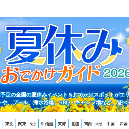
開催予定の全国の夏休みイベント＆おでかけスポットがエ
トや、プール、海水浴場、BBQ・キャンプ場など、遊べ
道
東北
関東
甲信越
東海
北陸
関西
中国
四国
東京
大阪