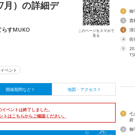
7月）の詳細デ
御
1
貴
2
らすMUKO
清
3
このページをスマホで
見る
佐
4
2
5
T
イベント
開催期間など
地図・アクセス
のイベントは終了しました。
七
1
ントはこちらからご確認ください。
府
御
2