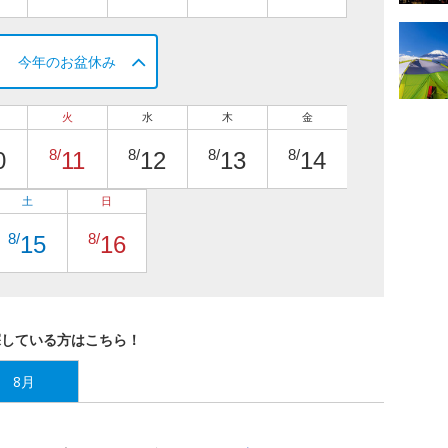
今年のお盆休み
火
水
木
金
8/
8/
8/
8/
0
11
12
13
14
土
日
8/
8/
15
16
探している方はこちら！
8月