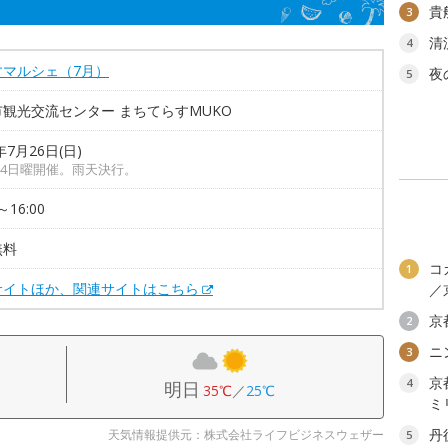
貴
3
清
4
すマルシェ（7月）
夜
5
観光交流センター まちてらすMUKO
年7月26日(日)
4日曜開催。雨天決行。
～16:00
無料
コ
1
サイトほか、関連サイトはこちら
／
京
2
ニ
3
京
4
明日
35℃
／
25℃
ミ
丹
天気情報提供元：株式会社ライフビジネスウェザー
5