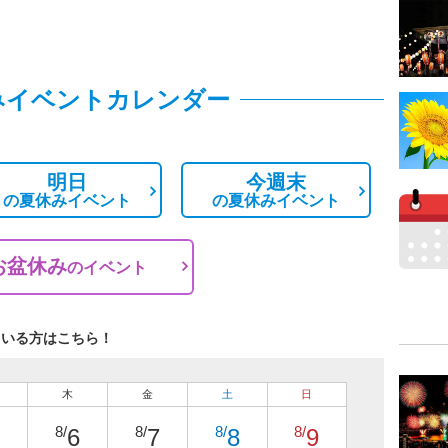
みイベントカレンダー
明日
今週末
の
夏休みイベント
の
夏休みイベント
お盆休み
の
イベント
ている方はこちら！
木
金
土
日
8/
8/
8/
8/
6
7
8
9