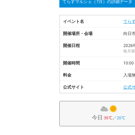
てらすマルシェ（7月）の詳細データ
イベント名
てら
開催場所・会場
向日市
開催日程
2026
毎月第
開催時間
10:00
料金
入場
公式サイト
公式
今日
36℃
／
26℃