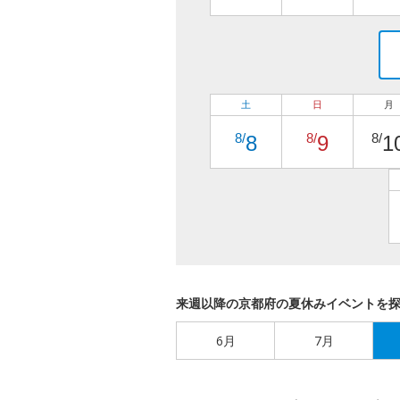
土
日
月
8/
8/
8/
8
9
1
来週以降の京都府の夏休みイベントを
6月
7月