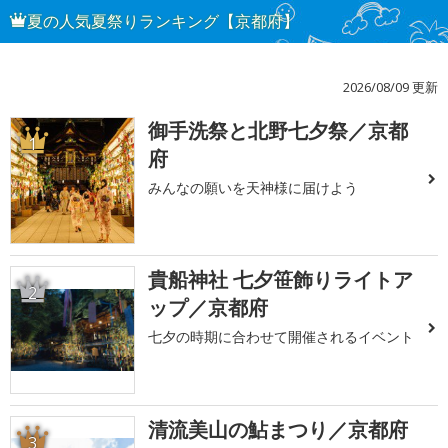
夏の人気夏祭りランキング【京都府】
2026/08/09 更新
御手洗祭と北野七夕祭／京都
1
府
みんなの願いを天神様に届けよう
貴船神社 七夕笹飾りライトア
2
ップ／京都府
七夕の時期に合わせて開催されるイベント
清流美山の鮎まつり／京都府
3