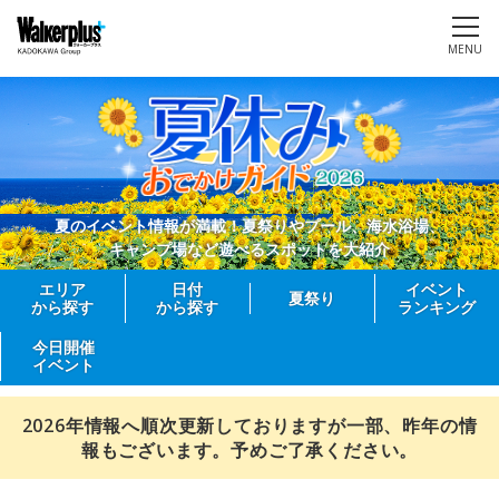
MENU
夏のイベント情報が満載！夏祭りやプール、海水浴場、
キャンプ場など遊べるスポットを大紹介
エリア
日付
イベント
夏祭り
から探す
から探す
ランキング
今日開催
イベント
2026年情報へ順次更新しておりますが一部、昨年の情
報もございます。予めご了承ください。