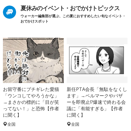
夏休みのイベント・おでかけトピックス
ウォーカー編集部が選ぶ、この夏におすすめしたい旬なイベント・
おでかけスポット
お留守番にブチギレた愛猫
新任PTA会長「無駄をなくし
「ウンコしてやろうかな」
ます」→ベルマークやバザ
→まさかの標的に「目が笑
ーを即廃止!?爆速で終わる会
ってない！」と恐怖【作者
議に「有能すぎる」【作者
に聞く】
に聞く】
全国
全国