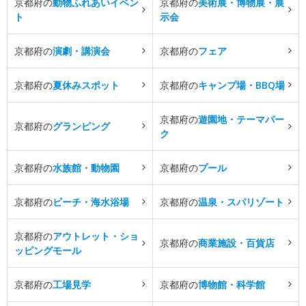
京都府の
動物ふれあいイベン
京都府の
美術展・博物展・展
ト
示会
京都府の
演劇・講演会
京都府の
フェア
京都府の
夏休みスポット
京都府の
キャンプ場・BBQ場
京都府の
遊園地・テーマパー
京都府の
グランピング
ク
京都府の
水族館・動物園
京都府の
プール
京都府の
ビーチ・海水浴場
京都府の
温泉・スパリゾート
京都府の
アウトレット・ショ
京都府の
商業施設・百貨店
ッピングモール
京都府の
工場見学
京都府の
博物館・科学館