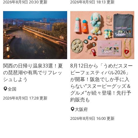
2026年8月9日 20:30
更新
2026年8月9日 18:13
更新
関西の日帰り温泉33選！夏
8月12日から「うめだスヌー
の琵琶湖や有馬でリフレッ
ピーフェスティバル2026」
シュしよう
が開幕！阪急でしか手に入
らない“スヌーピーグッズ＆
全国
グルメ”が続々登場！先行予
2026年8月9日 17:28
更新
約販売も
大阪府
2026年8月9日 16:00
更新