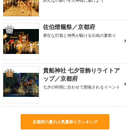
みんなの願いを天神様に届けよう
佐伯燈籠祭／京都府
2
勇壮な灯籠と神輿が駆ける伝統の夏祭り
貴船神社 七夕笹飾りライトア
3
ップ／京都府
七夕の時期に合わせて開催されるイベント
京都府の夏の人気夏祭りランキング