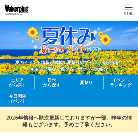
MENU
夏のイベント情報が満載！夏祭りやプール、海水浴場、
キャンプ場など遊べるスポットを大紹介
エリア
日付
イベント
夏祭り
から探す
から探す
ランキング
今日開催
イベント
2026年情報へ順次更新しておりますが一部、昨年の情
報もございます。予めご了承ください。