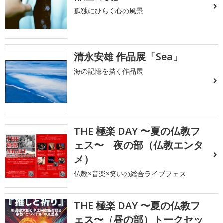
孤独にひらく心の風景
清永安雄 作品展「Sea」
海の記憶を描く作品展
THE 極楽 DAY 〜夏の仏教フ
ェス〜 夜の部（仏教エンタ
メ）
仏教×音楽×笑いの総合ライブフェス
THE 極楽 DAY 〜夏の仏教フ
ェス〜（昼の部）トークセッ