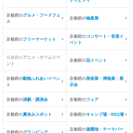
ティビティ
京都府の
グルメ・フードフェ
京都府の
物産展
ス
京都府の
コンサート・音楽イ
京都府の
フリーマーケット
ベント
京都府の
アニメ・ゲームイベ
京都府の
花イベント
ント
京都府の
動物ふれあいイベン
京都府の
美術展・博物展・展
ト
示会
京都府の
演劇・講演会
京都府の
フェア
京都府の
夏休みスポット
京都府の
キャンプ場・BBQ場
京都府の
遊園地・テーマパー
京都府の
グランピング