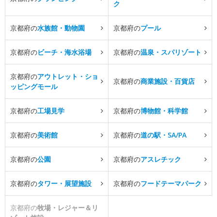
ク
京都府の
水族館・動物園
京都府の
プール
京都府の
ビーチ・海水浴場
京都府の
温泉・スパリゾート
京都府の
アウトレット・ショ
京都府の
商業施設・百貨店
ッピングモール
京都府の
工場見学
京都府の
博物館・科学館
京都府の
美術館
京都府の
道の駅・SA/PA
京都府の
公園
京都府の
アスレチック
京都府の
タワー・展望施設
京都府の
フードテーマパーク
京都府の
牧場・レジャー＆リ