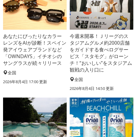
あなたにぴったりなカラー
今週末開幕！Ｊリーグのス
レンズをAIが診断！スペイン
タジアムグルメ約2000店舗
発アイウェアブランドなど
をガイドする食べログサー
「OWNDAYS」イチオシの
ビス「スタモグ」がローン
サングラスが続々リリース
チ！“おいしい”をスタジアム
観戦の入り口に
全国
全国
2026年8月4日 17:00
更新
2026年8月4日 14:50
更新