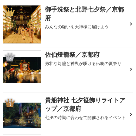
御手洗祭と北野七夕祭／京都
1
府
みんなの願いを天神様に届けよう
佐伯燈籠祭／京都府
2
勇壮な灯籠と神輿が駆ける伝統の夏祭り
貴船神社 七夕笹飾りライトア
3
ップ／京都府
七夕の時期に合わせて開催されるイベント