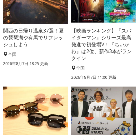
関西の日帰り温泉37選！夏
【映画ランキング】『スパ
の琵琶湖や有馬でリフレッ
イダーマン』シリーズ最高
シュしよう
発進で初登場V！『ちいか
わ』は2位、新作3本がラン
全国
クイン
2026年8月7日 18:25
更新
全国
2026年8月7日 11:00
更新