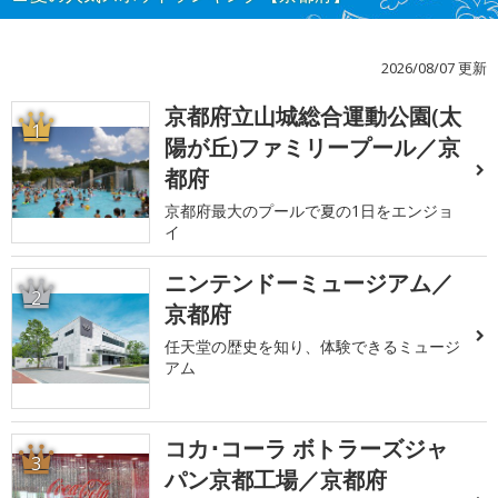
2026/08/07 更新
京都府立山城総合運動公園(太
1
陽が丘)ファミリープール／京
都府
京都府最大のプールで夏の1日をエンジョ
イ
ニンテンドーミュージアム／
2
京都府
任天堂の歴史を知り、体験できるミュージ
アム
コカ･コーラ ボトラーズジャ
3
パン京都工場／京都府