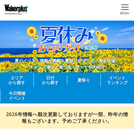
MENU
夏のイベント情報が満載！夏祭りやプール、海水浴場、
キャンプ場など遊べるスポットを大紹介
エリア
日付
イベント
夏祭り
から探す
から探す
ランキング
今日開催
イベント
2026年情報へ順次更新しておりますが一部、昨年の情
報もございます。予めご了承ください。