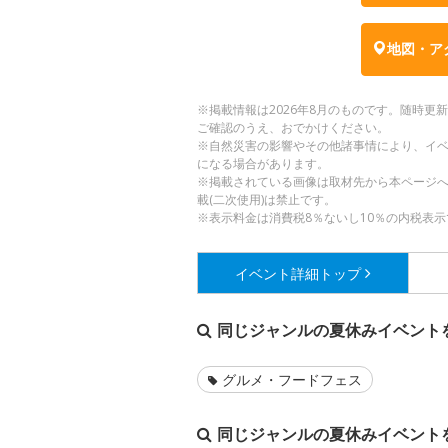
地図・ア
※掲載情報は2026年8月のものです。随時
ご確認のうえ、おでかけください。
※自然災害の影響やその他諸事情により、イ
になる場合があります。
※掲載されている画像は取材先から本ページ
載(二次使用)は禁止です。
※表示料金は消費税8％ないし10％の内税表示
イベント詳細
トップ
同じジャンルの夏休みイベント
グルメ・フードフェス
同じジャンルの夏休みイベント