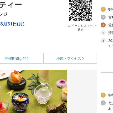
ティー
御
1
ンジ
貴
2
8月31日(月)
佐
3
このページをスマホで
見る
清
4
2
5
T
開催期間など
地図・アクセス
御
1
七
2
府