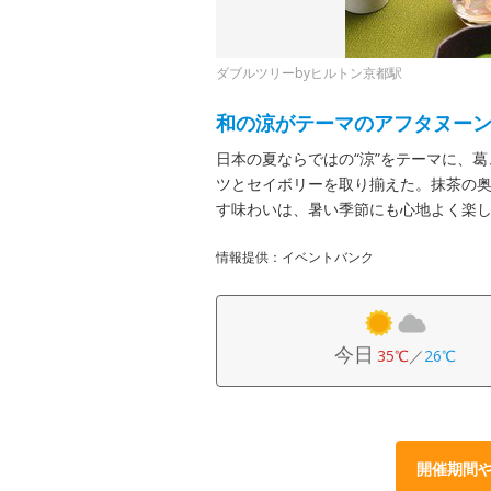
ダブルツリーbyヒルトン京都駅
和の涼がテーマのアフタヌー
日本の夏ならではの“涼”をテーマに、
ツとセイボリーを取り揃えた。抹茶の
す味わいは、暑い季節にも心地よく楽
情報提供：イベントバンク
今日
35℃
／
26℃
開催期間