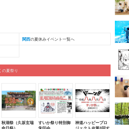
関西
の夏休みイベント一覧へ
くの夏祭り
秋湖祭（久坂玄瑞
すいか祭り特別御
神道ハッピープロ
命日祭）
朱印会
ジェクト＠第8回す