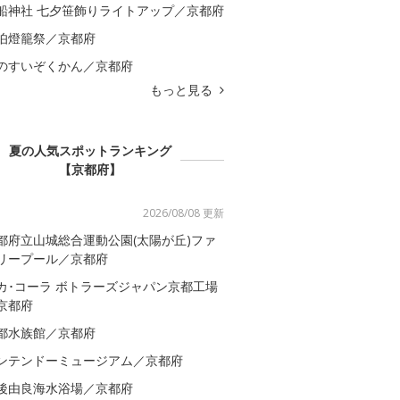
船神社 七夕笹飾りライトアップ／京都府
伯燈籠祭／京都府
のすいぞくかん／京都府
もっと見る
夏の人気スポットランキング
【京都府】
2026/08/08 更新
都府立山城総合運動公園(太陽が丘)ファ
リープール／京都府
カ･コーラ ボトラーズジャパン京都工場
京都府
都水族館／京都府
ンテンドーミュージアム／京都府
後由良海水浴場／京都府