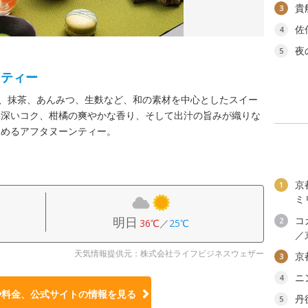
貴
3
佐
4
夜
5
ンティー
葛、抹茶、あんみつ、生麩など、和の素材を中心としたスイー
奥深いコク、柑橘の爽やかな香り、そして出汁の旨みが織りな
しめるアフタヌーンティー。
京
1
ミ
明日
コ
2
36℃
／
25℃
／
天気情報提供元：株式会社ライフビジネスウェザー
京
3
ニ
4
や料金、公式サイトの
情報を見る
丹
5