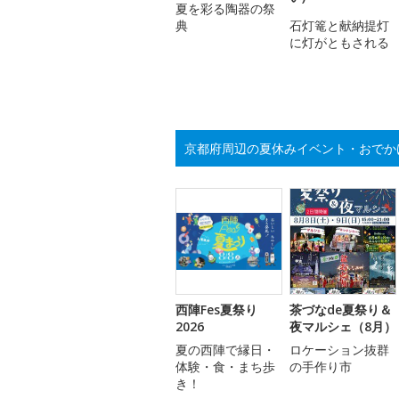
夏を彩る陶器の祭
典
石灯篭と献納提灯
に灯がともされる
京都府周辺の夏休みイベント・おでか
西陣Fes夏祭り
茶づなde夏祭り＆
2026
夜マルシェ（8月）
夏の西陣で縁日・
ロケーション抜群
体験・食・まち歩
の手作り市
き！