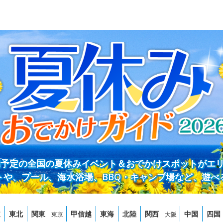
開催予定の全国の夏休みイベント＆おでかけスポットがエ
トや、プール、海水浴場、BBQ・キャンプ場など、遊べ
道
東北
関東
甲信越
東海
北陸
関西
中国
四国
東京
大阪