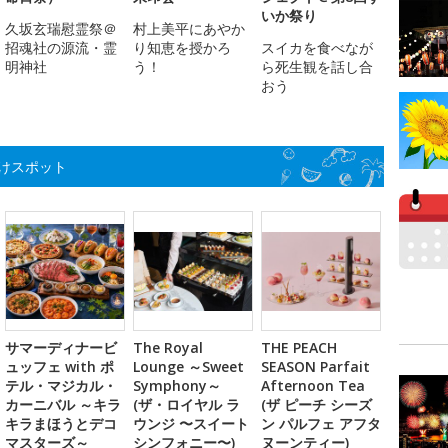
いか祭り
久坂玄瑞慰霊祭＠
村上美平にあやか
招魂社の源流・霊
り知恵を授かろ
スイカを食べなが
明神社
う！
ら死生観を話し合
おう
けスポット
サマーディナービ
The Royal
THE PEACH
ュッフェ with ポ
Lounge ～Sweet
SEASON Parfait
テル・マジカル・
Symphony～
Afternoon Tea
カーニバル ～キラ
(ザ・ロイヤル ラ
(ザ ピーチ シーズ
キラまほうとデコ
ウンジ 〜スイート
ン パルフェ アフタ
マスターズ～
シンフォニー〜)
ヌーンティー)