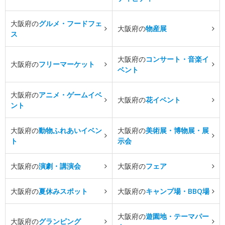
大阪府の
グルメ・フードフェ
大阪府の
物産展
ス
大阪府の
コンサート・音楽イ
大阪府の
フリーマーケット
ベント
大阪府の
アニメ・ゲームイベ
大阪府の
花イベント
ント
大阪府の
動物ふれあいイベン
大阪府の
美術展・博物展・展
ト
示会
大阪府の
演劇・講演会
大阪府の
フェア
大阪府の
夏休みスポット
大阪府の
キャンプ場・BBQ場
大阪府の
遊園地・テーマパー
大阪府の
グランピング