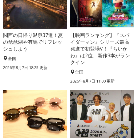
関西の日帰り温泉37選！夏
【映画ランキング】『スパ
の琵琶湖や有馬でリフレッ
イダーマン』シリーズ最高
シュしよう
発進で初登場V！『ちいか
わ』は2位、新作3本がラン
全国
クイン
2026年8月7日 18:25
更新
全国
2026年8月7日 11:00
更新