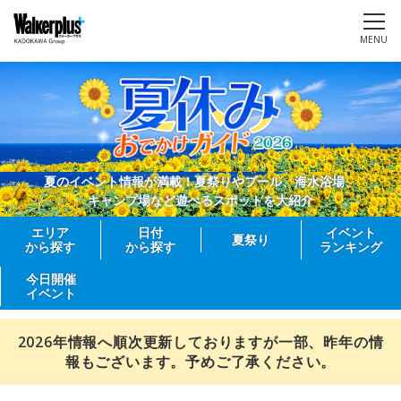
MENU
夏のイベント情報が満載！夏祭りやプール、海水浴場、
キャンプ場など遊べるスポットを大紹介
エリア
日付
イベント
夏祭り
から探す
から探す
ランキング
今日開催
イベント
2026年情報へ順次更新しておりますが一部、昨年の情
報もございます。予めご了承ください。