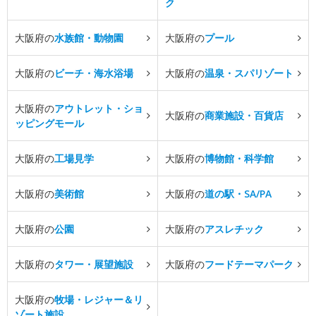
ク
大阪府の
水族館・動物園
大阪府の
プール
大阪府の
ビーチ・海水浴場
大阪府の
温泉・スパリゾート
大阪府の
アウトレット・ショ
大阪府の
商業施設・百貨店
ッピングモール
大阪府の
工場見学
大阪府の
博物館・科学館
大阪府の
美術館
大阪府の
道の駅・SA/PA
大阪府の
公園
大阪府の
アスレチック
大阪府の
タワー・展望施設
大阪府の
フードテーマパーク
大阪府の
牧場・レジャー＆リ
ゾート施設