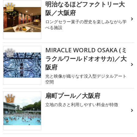
明治なるほどファクトリー大
1
阪／大阪府
ロングセラー菓子の歴史を楽しみながら学
べる施設
MIRACLE WORLD OSAKA (ミ
2
ラクルワールドオオサカ)／大
阪府
光と映像が織りなす没入型デジタルアート
空間
扇町プール／大阪府
3
立地の良さと利用しやすい料金が特徴