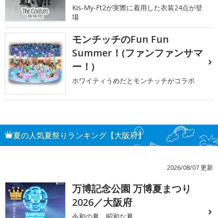
Kis-My-Ft2が実際に着用した衣装24点が登
場
モンチッチのFun Fun
Summer！(ファンファンサマ
ー！)
ホワイティうめだとモンチッチがコラボ
夏の人気夏祭りランキング【大阪府】
2026/08/07 更新
万博記念公園 万博夏まつり
1
2026／大阪府
令和の夏、昭和な夏