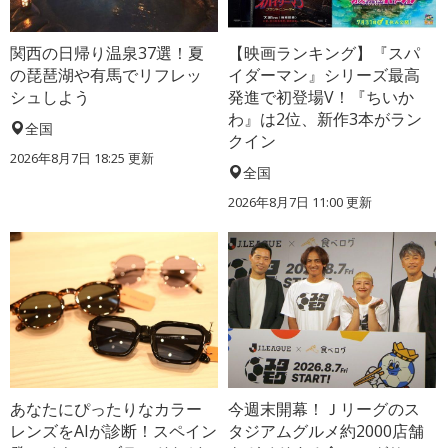
関西の日帰り温泉37選！夏
【映画ランキング】『スパ
の琵琶湖や有馬でリフレッ
イダーマン』シリーズ最高
シュしよう
発進で初登場V！『ちいか
わ』は2位、新作3本がラン
全国
クイン
2026年8月7日 18:25
更新
全国
2026年8月7日 11:00
更新
あなたにぴったりなカラー
今週末開幕！Ｊリーグのス
レンズをAIが診断！スペイン
タジアムグルメ約2000店舗