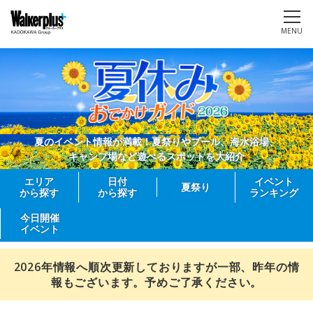
MENU
夏のイベント情報が満載！夏祭りやプール、海水浴場、
キャンプ場など遊べるスポットを大紹介
エリア
日付
イベント
夏祭り
から探す
から探す
ランキング
今日開催
イベント
2026年情報へ順次更新しておりますが一部、昨年の情
報もございます。予めご了承ください。