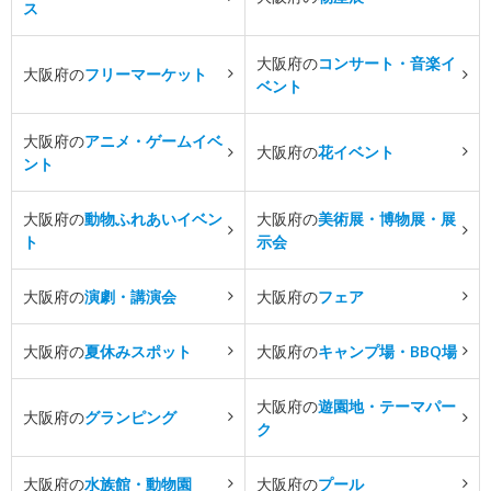
ス
大阪府の
コンサート・音楽イ
大阪府の
フリーマーケット
ベント
大阪府の
アニメ・ゲームイベ
大阪府の
花イベント
ント
大阪府の
動物ふれあいイベン
大阪府の
美術展・博物展・展
ト
示会
大阪府の
演劇・講演会
大阪府の
フェア
大阪府の
夏休みスポット
大阪府の
キャンプ場・BBQ場
大阪府の
遊園地・テーマパー
大阪府の
グランピング
ク
大阪府の
水族館・動物園
大阪府の
プール