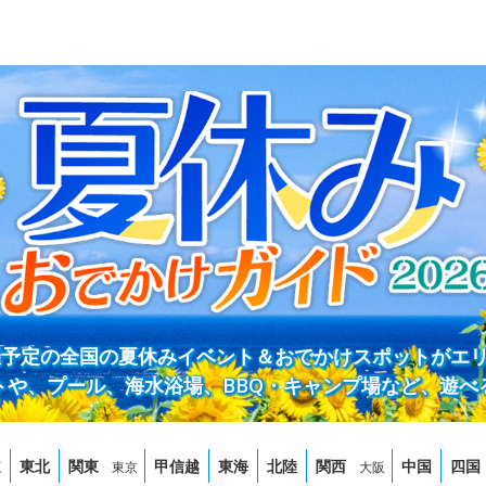
開催予定の全国の夏休みイベント＆おでかけスポットがエ
トや、プール、海水浴場、BBQ・キャンプ場など、遊べ
道
東北
関東
甲信越
東海
北陸
関西
中国
四国
東京
大阪