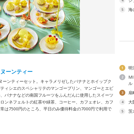
ジ
4
海
5
明
1
タヌーンティー
M
2
ヌーンティーセット。キャラメリゼしたバナナとホイップク
ル
パティシエのスペシャリテのマンゴープリン、マンゴーとエビ
扇
3
ル、バナナなどの南国フルーツをふんだんに使用したスイーツ
はロンネフェルトの紅茶や緑茶、コーヒー、カフェオレ、カフ
大
4
は7500円のところ、平日のみ優待料金の7000円で利用で
茨
5