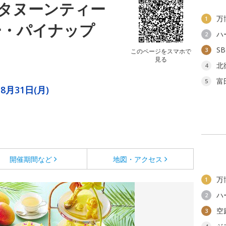
タヌーンティー
万
1
ー・パイナップ
ハ
2
S
3
このページをスマホで
見る
北
4
富
5
8月31日(月)
開催期間など
地図・アクセス
万
1
ハ
2
空
3