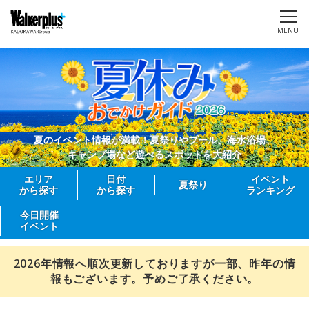
MENU
夏のイベント情報が満載！夏祭りやプール、海水浴場、
キャンプ場など遊べるスポットを大紹介
エリア
日付
イベント
夏祭り
から探す
から探す
ランキング
今日開催
イベント
2026年情報へ順次更新しておりますが一部、昨年の情
報もございます。予めご了承ください。