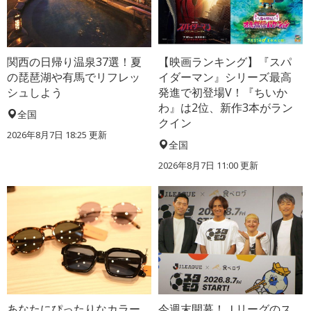
関西の日帰り温泉37選！夏
【映画ランキング】『スパ
の琵琶湖や有馬でリフレッ
イダーマン』シリーズ最高
シュしよう
発進で初登場V！『ちいか
わ』は2位、新作3本がラン
全国
クイン
2026年8月7日 18:25
更新
全国
2026年8月7日 11:00
更新
あなたにぴったりなカラー
今週末開幕！Ｊリーグのス