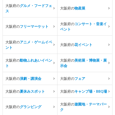
大阪府の
グルメ・フードフェ
大阪府の
物産展
ス
大阪府の
コンサート・音楽イ
大阪府の
フリーマーケット
ベント
大阪府の
アニメ・ゲームイベ
大阪府の
花イベント
ント
大阪府の
動物ふれあいイベン
大阪府の
美術展・博物展・展
ト
示会
大阪府の
演劇・講演会
大阪府の
フェア
大阪府の
夏休みスポット
大阪府の
キャンプ場・BBQ場
大阪府の
遊園地・テーマパー
大阪府の
グランピング
ク