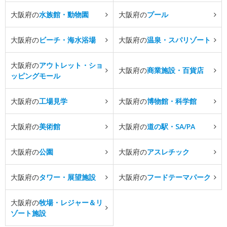
大阪府の
水族館・動物園
大阪府の
プール
大阪府の
ビーチ・海水浴場
大阪府の
温泉・スパリゾート
大阪府の
アウトレット・ショ
大阪府の
商業施設・百貨店
ッピングモール
大阪府の
工場見学
大阪府の
博物館・科学館
大阪府の
美術館
大阪府の
道の駅・SA/PA
大阪府の
公園
大阪府の
アスレチック
大阪府の
タワー・展望施設
大阪府の
フードテーマパーク
大阪府の
牧場・レジャー＆リ
ゾート施設