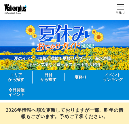
MENU
夏のイベント情報が満載！夏祭りやプール、海水浴場、
キャンプ場など遊べるスポットを大紹介
エリア
日付
イベント
夏祭り
から探す
から探す
ランキング
今日開催
イベント
2026年情報へ順次更新しておりますが一部、昨年の情
報もございます。予めご了承ください。