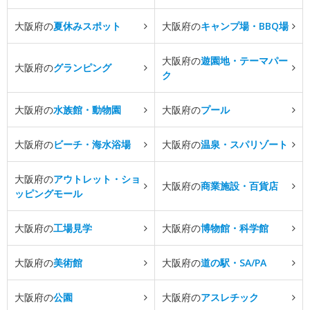
大阪府の
夏休みスポット
大阪府の
キャンプ場・BBQ場
大阪府の
遊園地・テーマパー
大阪府の
グランピング
ク
大阪府の
水族館・動物園
大阪府の
プール
大阪府の
ビーチ・海水浴場
大阪府の
温泉・スパリゾート
大阪府の
アウトレット・ショ
大阪府の
商業施設・百貨店
ッピングモール
大阪府の
工場見学
大阪府の
博物館・科学館
大阪府の
美術館
大阪府の
道の駅・SA/PA
大阪府の
公園
大阪府の
アスレチック