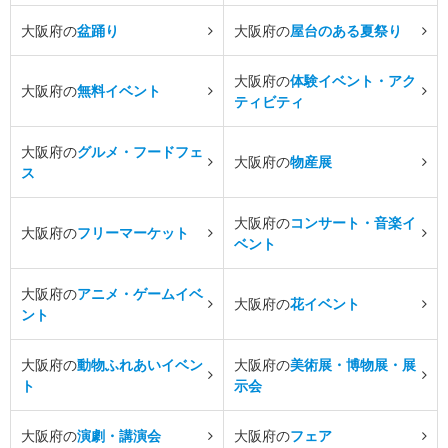
大阪府の
盆踊り
大阪府の
屋台のある夏祭り
大阪府の
体験イベント・アク
大阪府の
無料イベント
ティビティ
大阪府の
グルメ・フードフェ
大阪府の
物産展
ス
大阪府の
コンサート・音楽イ
大阪府の
フリーマーケット
ベント
大阪府の
アニメ・ゲームイベ
大阪府の
花イベント
ント
大阪府の
動物ふれあいイベン
大阪府の
美術展・博物展・展
ト
示会
大阪府の
演劇・講演会
大阪府の
フェア