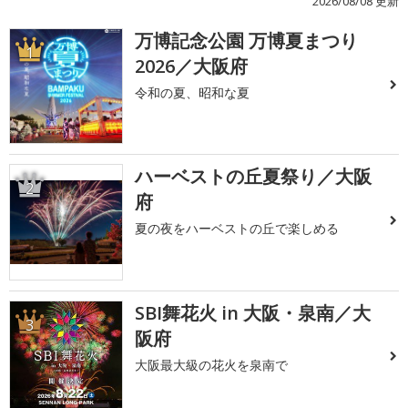
2026/08/08 更新
万博記念公園 万博夏まつり
1
2026／大阪府
令和の夏、昭和な夏
ハーベストの丘夏祭り／大阪
2
府
夏の夜をハーベストの丘で楽しめる
SBI舞花火 in 大阪・泉南／大
3
阪府
大阪最大級の花火を泉南で