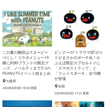
この夏の梅田はスヌーピー
ピングーの“トラウマ回”のト
づくし！コラボメニュー19
ドがまさかのポーチ化！か
種に約80ブランドの限定グ
ぷえぼ限定カプセルトイに
ッズ、ノベルティまで3つの
「スマホストラップ」と
PEANUTSイベント総まとめ
「フェイスポーチ」全10種
が登場
大阪府
全国
2026年8月8日 18:00
更新
2026年8月8日 17:22
更新