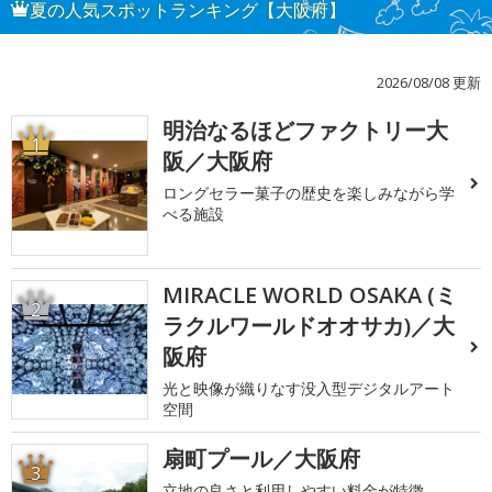
夏の人気スポットランキング【大阪府】
2026/08/08 更新
明治なるほどファクトリー大
1
阪／大阪府
ロングセラー菓子の歴史を楽しみながら学
べる施設
MIRACLE WORLD OSAKA (ミ
2
ラクルワールドオオサカ)／大
阪府
光と映像が織りなす没入型デジタルアート
空間
扇町プール／大阪府
3
立地の良さと利用しやすい料金が特徴