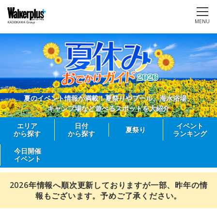
MENU
夏のイベント情報が満載！夏祭りやプール、海水浴場、
キャンプ場など遊べるスポットを大紹介
エリア
日付
イベント
夏祭り
から探す
から探す
ランキング
今日開催
イベント
2026年情報へ順次更新しておりますが一部、昨年の情
報もございます。予めご了承ください。