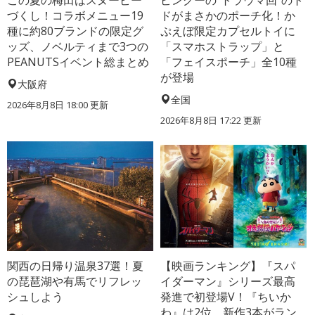
この夏の梅田はスヌーピー
ピングーの“トラウマ回”のト
づくし！コラボメニュー19
ドがまさかのポーチ化！か
種に約80ブランドの限定グ
ぷえぼ限定カプセルトイに
ッズ、ノベルティまで3つの
「スマホストラップ」と
PEANUTSイベント総まとめ
「フェイスポーチ」全10種
が登場
大阪府
全国
2026年8月8日 18:00
更新
2026年8月8日 17:22
更新
関西の日帰り温泉37選！夏
【映画ランキング】『スパ
の琵琶湖や有馬でリフレッ
イダーマン』シリーズ最高
シュしよう
発進で初登場V！『ちいか
わ』は2位、新作3本がラン