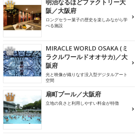
明治なるほどファクトリー大
1
阪／大阪府
ロングセラー菓子の歴史を楽しみながら学
べる施設
MIRACLE WORLD OSAKA (ミ
2
ラクルワールドオオサカ)／大
阪府
光と映像が織りなす没入型デジタルアート
空間
扇町プール／大阪府
3
立地の良さと利用しやすい料金が特徴