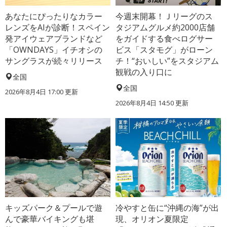
あなたにぴったりなカラー
今週末開幕！Ｊリーグのス
レンズをAIが診断！スペイン
タジアムグルメ約2000店舗
発アイウェアブランドなど
をガイドする食べログサー
「OWNDAYS」イチオシの
ビス「スタモグ」がローン
サングラスが続々リリース
チ！“おいしい”をスタジアム
観戦の入り口に
全国
全国
2026年8月4日 17:00
更新
2026年8月4日 14:50
更新
キッズパーク＆プールで遊
冷やすと缶に“沖縄の海”が出
んで豪華バイキングも堪
現、オリオン夏限定