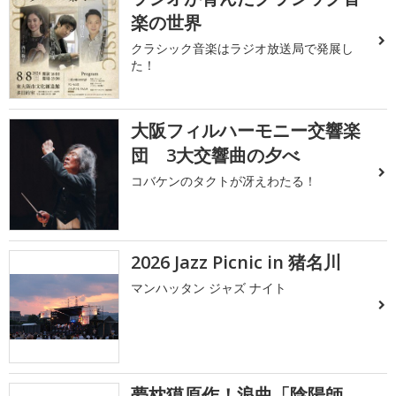
楽の世界
クラシック音楽はラジオ放送局で発展し
た！
大阪フィルハーモニー交響楽
団 3大交響曲の夕べ
コバケンのタクトが冴えわたる！
2026 Jazz Picnic in 猪名川
マンハッタン ジャズ ナイト
夢枕獏原作！浪曲「陰陽師