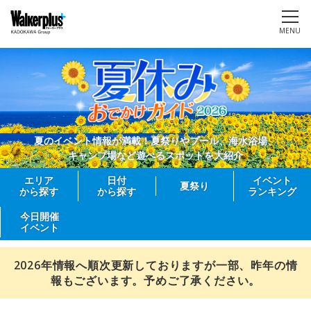
MENU
夏のイベント情報が満載！夏祭りやプール、海水浴場、
キャンプ場など遊べるスポットを大紹介
エリア
日付
イベント
夏祭り
から探す
から探す
ランキング
今日開催
イベント
2026年情報へ順次更新しておりますが一部、昨年の情
報もございます。予めご了承ください。