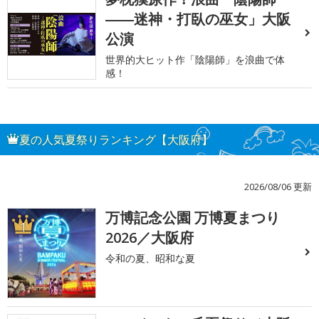
――迷神・打臥の巫女」大阪
公演
世界的大ヒット作「陰陽師」を浪曲で体
感！
夏の人気夏祭りランキング【大阪府】
2026/08/06 更新
万博記念公園 万博夏まつり
1
2026／大阪府
令和の夏、昭和な夏