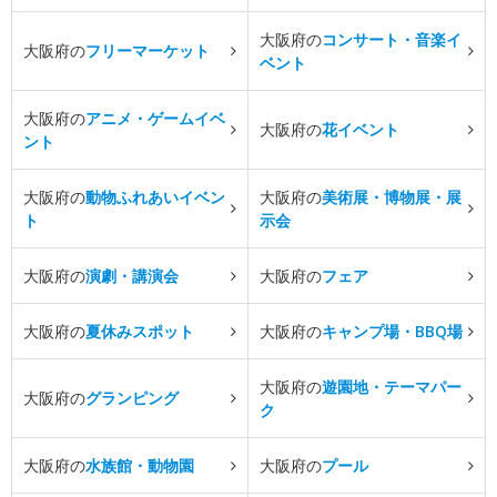
大阪府の
コンサート・音楽イ
大阪府の
フリーマーケット
ベント
大阪府の
アニメ・ゲームイベ
大阪府の
花イベント
ント
大阪府の
動物ふれあいイベン
大阪府の
美術展・博物展・展
ト
示会
大阪府の
演劇・講演会
大阪府の
フェア
大阪府の
夏休みスポット
大阪府の
キャンプ場・BBQ場
大阪府の
遊園地・テーマパー
大阪府の
グランピング
ク
大阪府の
水族館・動物園
大阪府の
プール