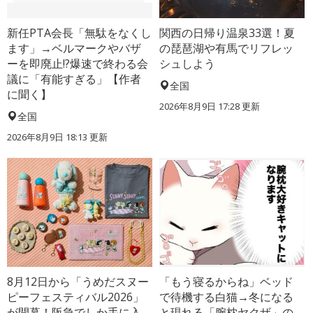
新任PTA会長「無駄をなくし
関西の日帰り温泉33選！夏
ます」→ベルマークやバザ
の琵琶湖や有馬でリフレッ
ーを即廃止!?爆速で終わる会
シュしよう
議に「有能すぎる」【作者
全国
に聞く】
2026年8月9日 17:28
更新
全国
2026年8月9日 18:13
更新
8月12日から「うめだスヌー
「もう寝るからね」ベッド
ピーフェスティバル2026」
で待機する白猫→冬になる
が開幕！阪急でしか手に入
と現れる「腕枕ヤクザ」の