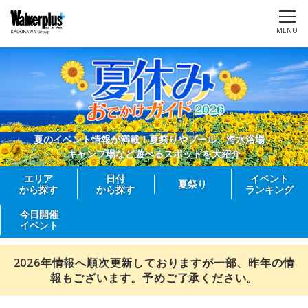
MENU
夏のイベント情報が満載！夏祭りやプール、海水浴場、
キャンプ場など遊べるスポットを大紹介
エリア
日付
イベント
夏祭り
から探す
から探す
ランキング
今日開催
イベント
2026年情報へ順次更新しておりますが一部、昨年の情
報もございます。予めご了承ください。