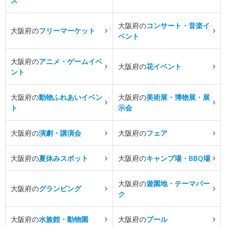
ス
大阪府の
コンサート・音楽イ
大阪府の
フリーマーケット
ベント
大阪府の
アニメ・ゲームイベ
大阪府の
花イベント
ント
大阪府の
動物ふれあいイベン
大阪府の
美術展・博物展・展
ト
示会
大阪府の
演劇・講演会
大阪府の
フェア
大阪府の
夏休みスポット
大阪府の
キャンプ場・BBQ場
大阪府の
遊園地・テーマパー
大阪府の
グランピング
ク
大阪府の
水族館・動物園
大阪府の
プール