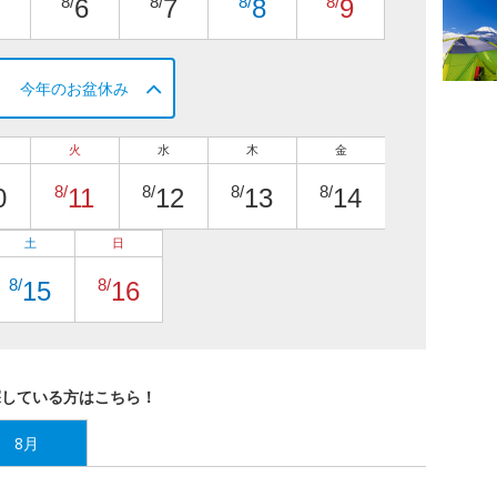
8/
8/
8/
8/
6
7
8
9
今年のお盆休み
火
水
木
金
8/
8/
8/
8/
0
11
12
13
14
土
日
8/
8/
15
16
探している方はこちら！
8月