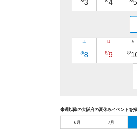
8/
8/
8/
3
4
5
土
日
月
8/
8/
8/
8
9
1
来週以降の大阪府の夏休みイベントを
6月
7月