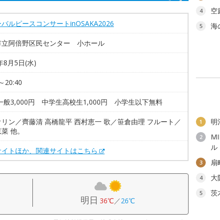
空
4
バルピースコンサートinOSAKA2026
海
5
市立阿倍野区民センター 小ホール
年8月5日(水)
～20:40
一般3,000円 中学生高校生1,000円 小学生以下無料
リン／齊藤清 高橋龍平 西村恵一 歌／笹倉由理 フルート／
明
1
菜 他。
M
2
ル
サイトほか、関連サイトはこちら
扇
3
大
4
茨
5
明日
36℃
／
26℃