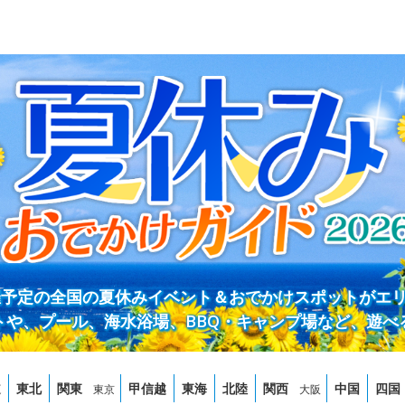
開催予定の全国の夏休みイベント＆おでかけスポットがエ
トや、プール、海水浴場、BBQ・キャンプ場など、遊べ
道
東北
関東
甲信越
東海
北陸
関西
中国
四国
東京
大阪