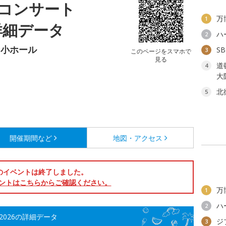
コンサート
万
1
の詳細データ
ハ
2
 小ホール
S
3
このページをスマホで
見る
道
4
大
北
5
開催期間など
地図・アクセス
のイベントは終了しました。
ントはこちらからご確認ください。
万
1
ハ
2
2026の詳細データ
ジ
3