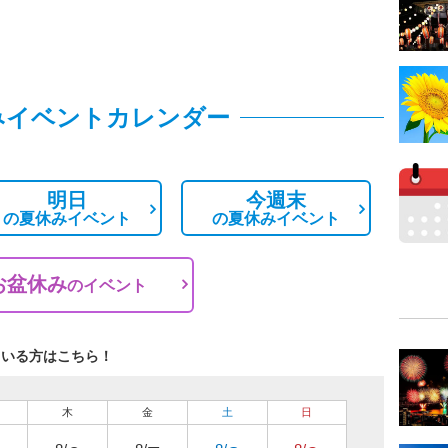
みイベントカレンダー
明日
今週末
の
夏休みイベント
の
夏休みイベント
お盆休み
の
イベント
ている方はこちら！
木
金
土
日