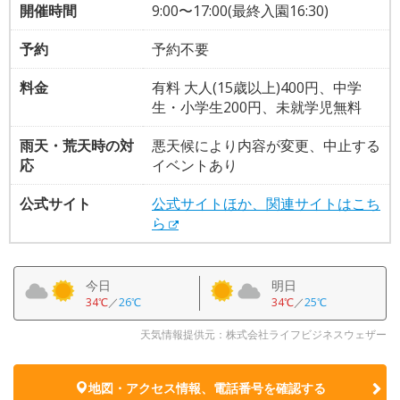
開催時間
9:00〜17:00(最終入園16:30)
予約
予約不要
料金
有料 大人(15歳以上)400円、中学
生・小学生200円、未就学児無料
雨天・荒天時の対
悪天候により内容が変更、中止する
応
イベントあり
公式サイト
公式サイトほか、関連サイトはこち
ら
今日
明日
34℃
／
26℃
34℃
／
25℃
天気情報提供元：株式会社ライフビジネスウェザー
地図・アクセス情報、電話番号を確認する