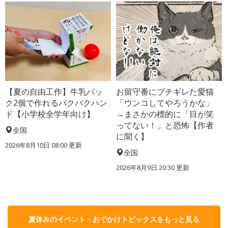
【夏の自由工作】牛乳パッ
お留守番にブチギレた愛猫
ク2個で作れるパクパクハン
「ウンコしてやろうかな」
ド【小学校全学年向け】
→まさかの標的に「目が笑
ってない！」と恐怖【作者
全国
に聞く】
2026年8月10日 08:00
更新
全国
2026年8月9日 20:30
更新
夏休みのイベント・おでかけトピックスをもっと見る