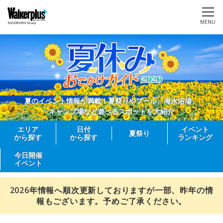
MENU
夏のイベント情報が満載！夏祭りやプール、海水浴場、
キャンプ場など遊べるスポットを大紹介
エリア
日付
イベント
夏祭り
から探す
から探す
ランキング
今日開催
イベント
2026年情報へ順次更新しておりますが一部、昨年の情
報もございます。予めご了承ください。