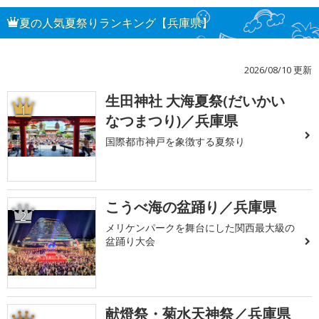
夏の人気夏祭りランキング【兵庫県】
2026/08/10 更新
生田神社 大海夏祭(だいかい
1
なつまつり)／兵庫県
国際都市神戸を象徴する夏祭り
こうべ海の盆踊り／兵庫県
2
メリケンパークを舞台にした関西最大級の
盆踊り大会
献燈祭・菊水天神祭／兵庫県