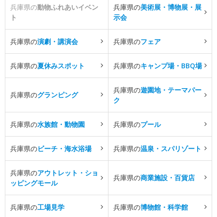
兵庫県の
動物ふれあいイベン
兵庫県の
美術展・博物展・展
ト
示会
兵庫県の
演劇・講演会
兵庫県の
フェア
兵庫県の
夏休みスポット
兵庫県の
キャンプ場・BBQ場
兵庫県の
遊園地・テーマパー
兵庫県の
グランピング
ク
兵庫県の
水族館・動物園
兵庫県の
プール
兵庫県の
ビーチ・海水浴場
兵庫県の
温泉・スパリゾート
兵庫県の
アウトレット・ショ
兵庫県の
商業施設・百貨店
ッピングモール
兵庫県の
工場見学
兵庫県の
博物館・科学館