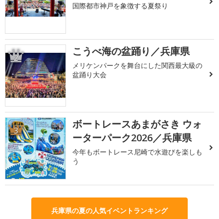
国際都市神戸を象徴する夏祭り
こうべ海の盆踊り／兵庫県
2
メリケンパークを舞台にした関西最大級の
盆踊り大会
ボートレースあまがさき ウォ
3
ーターパーク2026／兵庫県
今年もボートレース尼崎で水遊びを楽しも
う
兵庫県の夏の人気イベントランキング