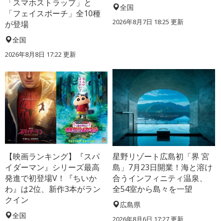
「スマホストラップ」と
全国
「フェイスポーチ」全10種
2026年8月7日 18:25
更新
が登場
全国
2026年8月8日 17:22
更新
【映画ランキング】『スパ
星野リゾート広島初「界 宮
イダーマン』シリーズ最高
島」7月23日開業！海と溶け
発進で初登場V！『ちいか
合うインフィニティ温泉、
わ』は2位、新作3本がラン
全54室から島々を一望
クイン
広島県
全国
2026年8月6日 17:27
更新