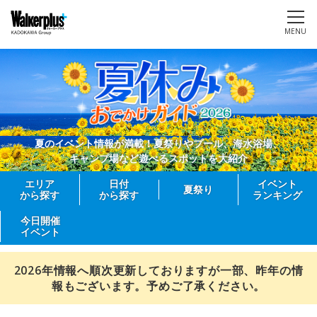
MENU
夏のイベント情報が満載！夏祭りやプール、海水浴場、
キャンプ場など遊べるスポットを大紹介
エリア
日付
イベント
夏祭り
から探す
から探す
ランキング
今日開催
イベント
2026年情報へ順次更新しておりますが一部、昨年の情
報もございます。予めご了承ください。