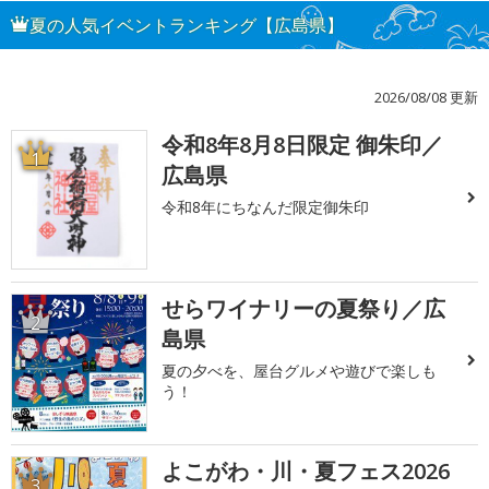
夏の人気イベントランキング【広島県】
2026/08/08 更新
令和8年8月8日限定 御朱印／
1
広島県
令和8年にちなんだ限定御朱印
せらワイナリーの夏祭り／広
2
島県
夏の夕べを、屋台グルメや遊びで楽しも
う！
よこがわ・川・夏フェス2026
3