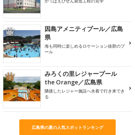
かっぱえびせん製造工程の見学
因島アメニティプール／広島
2
県
海も同時に楽しめるロケーション抜群のプ
ール
みろくの里レジャープール
3
the Orange／広島県
隣接したレジャー施設へ水着で行き来でき
る
広島県の夏の人気スポットランキング