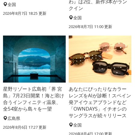
わ』は2位、新作3本がラン
全国
クイン
2026年8月7日 18:25
更新
全国
2026年8月7日 11:00
更新
星野リゾート広島初「界 宮
あなたにぴったりなカラー
島」7月23日開業！海と溶け
レンズをAIが診断！スペイン
合うインフィニティ温泉、
発アイウェアブランドなど
全54室から島々を一望
「OWNDAYS」イチオシの
サングラスが続々リリース
広島県
全国
2026年8月6日 17:27
更新
2026年8月4日 17:00
更新