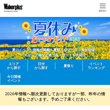
MENU
夏のイベント情報が満載！夏祭りやプール、海水浴場、
キャンプ場など遊べるスポットを大紹介
エリア
日付
イベント
夏祭り
から探す
から探す
ランキング
今日開催
イベント
2026年情報へ順次更新しておりますが一部、昨年の情
報もございます。予めご了承ください。